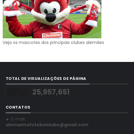
Veja os mascotes dos principais clubes alemães
TOTAL DE VISUALIZAÇÕES DE PÁGINA
25,957,651
CONTATOS
► E-mail:
alemanhafutebolclube@gmail.com