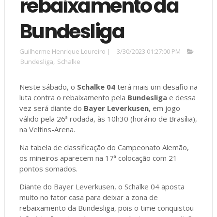
rebaixamento da
Bundesliga
Guilherme Henrique Loureiro
|
3/30/2023 01:27:00 PM
Bundesliga
,
Schalke
Neste sábado, o
Schalke 04
terá mais um desafio na
luta contra o rebaixamento pela
Bundesliga
e dessa
vez será diante do
Bayer Leverkusen
, em jogo
válido pela 26ª rodada, às 10h30 (horário de Brasília),
na Veltins-Arena.
Na tabela de classificação do Campeonato Alemão,
os mineiros aparecem na 17ª colocação com 21
pontos somados.
Diante do Bayer Leverkusen, o Schalke 04 aposta
muito no fator casa para deixar a zona de
rebaixamento da Bundesliga, pois o time conquistou