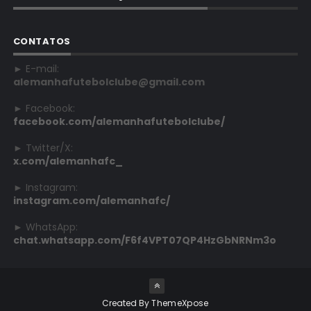
CONTATOS
► E-mail:
alemanhafutebolclube@gmail.com
► Facebook:
facebook.com/alemanhafutebolclube/
► Twitter/X:
x.com/alemanhafc_
► Instagram:
instagram.com/alemanhafc/
► WhatsApp:
chat.whatsapp.com/F6f4VPT07QP4HzGbNRNm3o
Created By
ThemeXpose