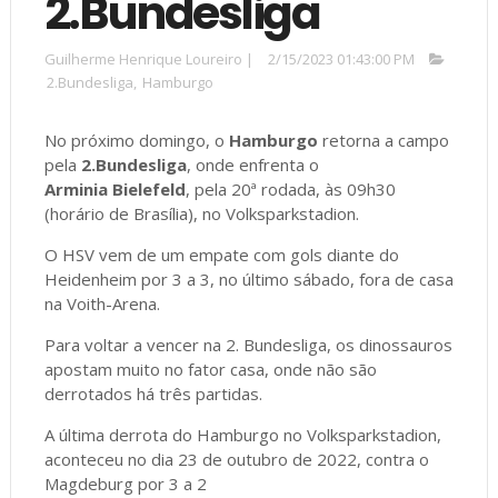
2.Bundesliga
Guilherme Henrique Loureiro
|
2/15/2023 01:43:00 PM
2.Bundesliga
,
Hamburgo
No próximo domingo, o
Hamburgo
retorna a campo
pela
2.Bundesliga
, onde enfrenta o
Arminia Bielefeld
, pela 20ª rodada, às 09h30
(horário de Brasília), no Volksparkstadion.
O HSV vem de um empate com gols diante do
Heidenheim por 3 a 3, no último sábado, fora de casa
na Voith-Arena.
Para voltar a vencer na 2. Bundesliga, os dinossauros
apostam muito no fator casa, onde não são
derrotados há três partidas.
A última derrota do Hamburgo no Volksparkstadion,
aconteceu no dia 23 de outubro de 2022, contra o
Magdeburg por 3 a 2