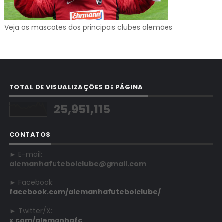
Veja os mascotes dos principais clubes alemães
TOTAL DE VISUALIZAÇÕES DE PÁGINA
25,951,115
CONTATOS
► E-mail:
alemanhafutebolclube@gmail.com
► Facebook:
facebook.com/alemanhafutebolclube/
► Twitter/X:
x.com/alemanhafc_