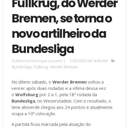
Füllkrug, do Werder
Bremen, se torna o
novo artilheiro da
Bundesliga
Guilherme Henrique Loureiro
|
1/30/2023 08:14:00 AM
Bundesliga
,
Fullkrug
,
Werder Bremen
No último sábado, o
Werder Bremen
voltou a
vencer após duas rodadas e a vítima dessa vez
o
Wolfsburg
por 2 a 1, pela 18ª rodada da
Bundesliga
, no Weserstadion. Com o resultado, o
time alviverde chegou aos 24 pontos e atualmente
ocupa a 10ª colocação.
A partida ficou marcada pela atuação do