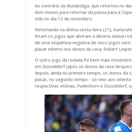
Ao contrário da Bundesliga, que retornou no di
dois meses para retornar da pausa para a Copa 
sido no dia 13 de novembro.
Retornando na última sexta-feira (27), Karlsru
foram os jogos que abriram a décima oitava ro
de uma sequência negativa de cinco jogos sem 
placar mínimo nos donos da casa: Robert Leipert
O outro jogo da rodada foi bem mais movimenta
em Düsseldorf (após os donos da casa desperd
depois; ainda no primeiro tempo, os donos da cas
placar, no segundo tempo - só veio aos oitent
respectivas vitórias, Paderborn e Düsseldorf, 