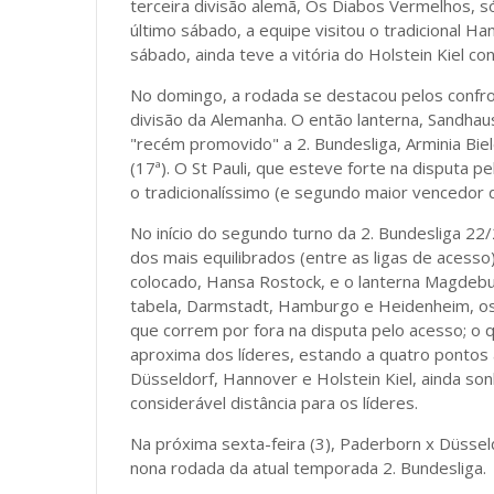
terceira divisão alemã, Os Diabos Vermelhos, 
último sábado, a equipe visitou o tradicional H
sábado, ainda teve a vitória do Holstein Kiel co
No domingo, a rodada se destacou pelos confro
divisão da Alemanha. O então lanterna, Sandhau
"recém promovido" a 2. Bundesliga, Arminia Biel
(17ª). O St Pauli, que esteve forte na disputa 
o tradicionalíssimo (e segundo maior vencedor
No início do segundo turno da 2. Bundesliga 
dos mais equilibrados (entre as ligas de acesso
colocado, Hansa Rostock, e o lanterna Magdebu
tabela, Darmstadt, Hamburgo e Heidenheim, os
que correm por fora na disputa pelo acesso; o 
aproxima dos líderes, estando a quatro pontos 
Düsseldorf, Hannover e Holstein Kiel, ainda s
considerável distância para os líderes.
Na próxima sexta-feira (3), Paderborn x Düssel
nona rodada da atual temporada 2. Bundesliga.