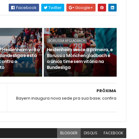
Facebook
Twitter
Google+
BORUSSIA M'GLADBACH
? Heidenheim volta
Heidenheim vence a primeira, e
Bundesliga e está
Borussia Mönchengladbach é
 contra o
o único time sem vitória na
to
Bundesliga
PRÓXIMA
Bayern inaugura nova sede pra sua base; confira
BLOGGER
DISQUS
FACEBOOK