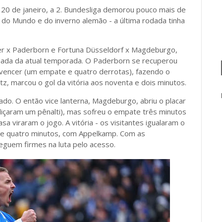
a 20 de janeiro, a 2. Bundesliga demorou pouco mais de
do Mundo e do inverno alemão - a última rodada tinha
her x Paderborn e Fortuna Düsseldorf x Magdeburgo,
dada da atual temporada. O Paderborn se recuperou
vencer (um empate e quatro derrotas), fazendo o
z, marcou o gol da vitória aos noventa e dois minutos.
do. O então vice lanterna, Magdeburgo, abriu o placar
içaram um pênalti), mas sofreu o empate três minutos
a viraram o jogo. A vitória - os visitantes igualaram o
a e quatro minutos, com Appelkamp. Com as
seguem firmes na luta pelo acesso.