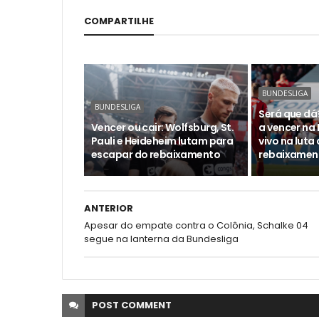
COMPARTILHE
BUNDESLIGA
BUNDESLIGA
Será que dá
Vencer ou cair: Wolfsburg, St.
a vencer na 
Pauli e Heideheim lutam para
vivo na luta
escapar do rebaixamento
rebaixamen
ANTERIOR
Apesar do empate contra o Colônia, Schalke 04
segue na lanterna da Bundesliga
POST
COMMENT