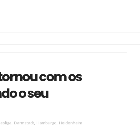
etornou com os
ndo o seu
esliga
,
Darmstadt
,
Hamburgo
,
Heidenheim