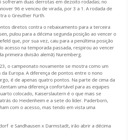
só sofreram duas derrotas em dezoito rodadas; no
annover 96 e venceu de virada, por 3 a 1. A rodada de
ntra o Greuther Fürth.
ntos diretos contra o rebaixamento para a terceira
sen, pulou para a décima segunda posição ao vencer o
efeld que, por sua vez, caiu para a penúltima posição
pelo acesso na temporada passada, respirou ao vencer
 da primeira divisão alemã) Nuremberg.
22/23, o campeonato novamente se mostra como um
) da Europa. A diferença de pontos entre o nono
rgo, é de apenas quatro pontos. Na parte de cima da
tentam uma diferença confortável para as equipes
quarto colocado, Kaiserslautern é o que mais se
atrás do Heidenheim e a sete do líder. Paderborn,
onham com o acesso, mas tendo em vista uma
dorf e Sandhausen x Darmstadt, irão abrir a décima