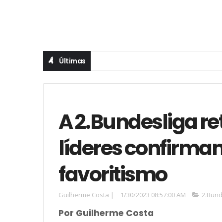
Últimas
A 2.Bundesliga r
líderes confirma
favoritismo
Guilherme Costa
|
1/30/2023 08:57:00 AM
2.Bund
Por Guilherme Costa