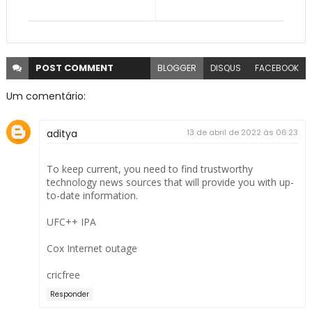
POST
COMMENT
BLOGGER
DISQUS
FACEBOOK
Um comentário:
aditya
13 de abril de 2022 às 06:23
To keep current, you need to find trustworthy
technology news sources that will provide you with up-
to-date information.
UFC++ IPA
Cox Internet outage
cricfree
Responder