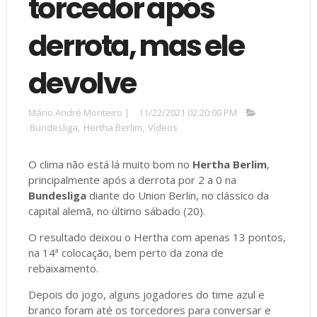
torcedor após
derrota, mas ele
devolve
Mário André Monteiro
|
11/22/2021 02:20:00 PM
Bundesliga
,
Hertha Berlim
,
Vídeos
O clima não está lá muito bom no
Hertha Berlim
,
principalmente após a derrota por 2 a 0 na
Bundesliga
diante do Union Berlin, no clássico da
capital alemã, no último sábado (20).
O resultado deixou o Hertha com apenas 13 pontos,
na 14ª colocação, bem perto da zona de
rebaixamento.
Depois do jogo, alguns jogadores do time azul e
branco foram até os torcedores para conversar e