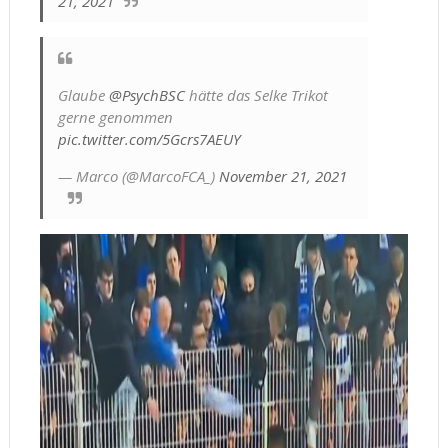
21, 2021
Glaube
@PsychBSC
hätte das Selke Trikot
gerne genommen
pic.twitter.com/5Gcrs7AEUY
— Marco (@MarcoFCA_)
November 21, 2021