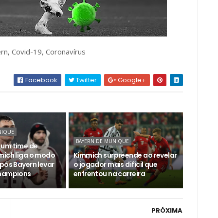
rn, Covid-19, Coronavírus
Facebook
Twitter
Google+
NIQUE
BAYERN DE MUNIQUE
 um time de
mich liga o modo
Kimmich surpreende ao revelar
pós Bayern levar
o jogador mais difícil que
Champions
enfrentou na carreira
PRÓXIMA