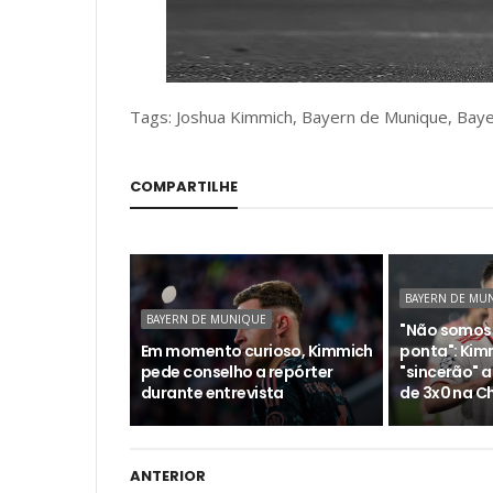
Tags: Joshua Kimmich, Bayern de Munique, Baye
COMPARTILHE
BAYERN DE MU
BAYERN DE MUNIQUE
"Não somos
Em momento curioso, Kimmich
ponta": Kim
pede conselho a repórter
"sincerão" a
durante entrevista
de 3x0 na 
ANTERIOR