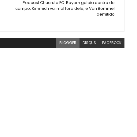
Podcast Chucrute FC: Bayern goleia dentro de
campo, Kimmich vai mal fora dele, e Van Bommel
demitido
BLOGGER
DISQUS
FACEBOOK