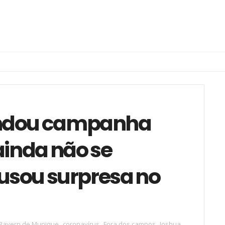
undou campanha
ainda não se
ausou surpresa no
Bayern de Munique
,
coronavírus
,
Fora dos campos
,
Joshua