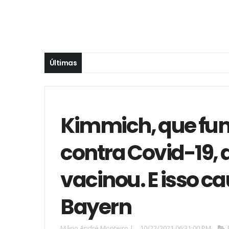
Últimas
Kimmich, que f
contra Covid-19, 
vacinou. E isso c
Bayern
Mário André Monteiro
|
10/22/2021 06:31:00 PM