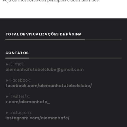
TOTAL DE VISUALIZAÇÕES DE PÁGINA
CONTATOS
► E-mail:
alemanhafutebolclube@gmail.com
► Facebook:
facebook.com/alemanhafutebolclube/
► Twitter/X:
x.com/alemanhafc_
► Instagram:
instagram.com/alemanhafc/