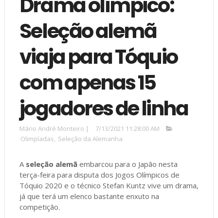
Drama olímpico:
Seleção alemã
viaja para Tóquio
com apenas 15
jogadores de linha
Mário André Monteiro
|
7/13/2021 11:28:00 AM
Olimpíadas
,
Seleção da Alemanha
A
seleção alemã
embarcou para o Japão nesta
terça-feira para disputa dos Jogos Olímpicos de
Tóquio 2020 e o técnico Stefan Kuntz vive um drama,
já que terá um elenco bastante enxuto na
competição.