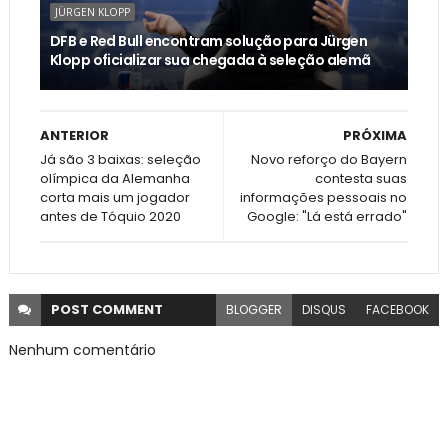
JÜRGEN KLOPP
DFB e Red Bull encontram solução para Jürgen
Klopp oficializar sua chegada à seleção alemã
ANTERIOR
PRÓXIMA
Já são 3 baixas: seleção
Novo reforço do Bayern
olímpica da Alemanha
contesta suas
corta mais um jogador
informações pessoais no
antes de Tóquio 2020
Google: "Lá está errado"
POST
COMMENT
BLOGGER
DISQUS
FACEBOOK
Nenhum comentário