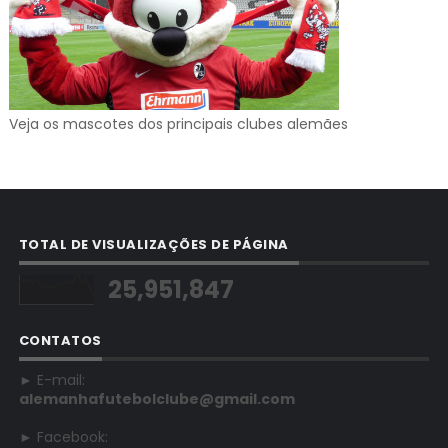
Veja os mascotes dos principais clubes alemães
TOTAL DE VISUALIZAÇÕES DE PÁGINA
25,951,847
CONTATOS
► E-mail:
alemanhafutebolclube@gmail.com
► Facebook: