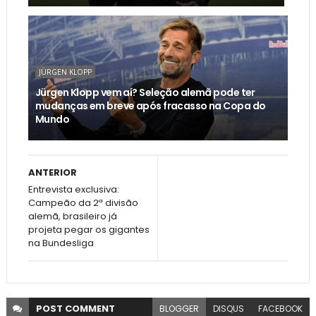
JÜRGEN KLOPP
Jürgen Klopp vem aí? Seleção alemã pode ter
mudanças em breve após fracasso na Copa do
Mundo
ANTERIOR
Entrevista exclusiva:
Campeão da 2ª divisão
alemã, brasileiro já
projeta pegar os gigantes
na Bundesliga
POST
COMMENT
BLOGGER
DISQUS
FACEBOOK