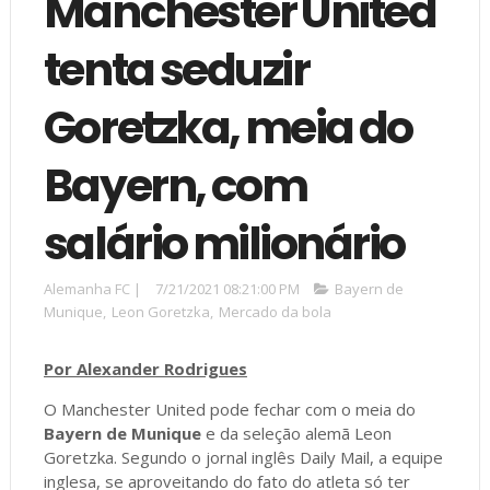
Manchester United
tenta seduzir
Goretzka, meia do
Bayern, com
salário milionário
Alemanha FC
|
7/21/2021 08:21:00 PM
Bayern de
Munique
,
Leon Goretzka
,
Mercado da bola
Por Alexander Rodrigues
O Manchester United pode fechar com o meia do
Bayern de Munique
e da seleção alemã Leon
Goretzka. Segundo o jornal inglês Daily Mail, a equipe
inglesa, se aproveitando do fato do atleta só ter