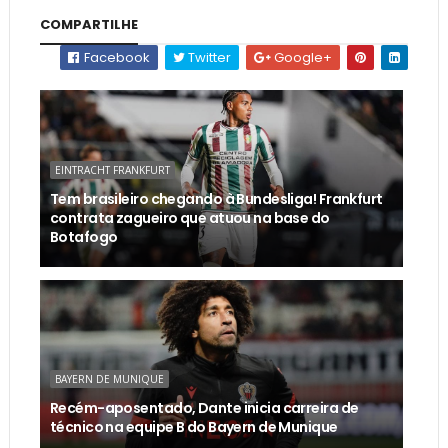
COMPARTILHE
Facebook
Twitter
Google+
EINTRACHT FRANKFURT
Tem brasileiro chegando à Bundesliga! Frankfurt
contrata zagueiro que atuou na base do
Botafogo
BAYERN DE MUNIQUE
Recém-aposentado, Dante inicia carreira de
técnico na equipe B do Bayern de Munique