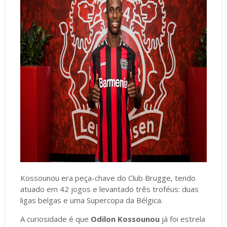
Kossounou era peça-chave do Club Brugge, tendo
atuado em 42 jogos e levantado três troféus: duas
ligas belgas e uma Supercopa da Bélgica.
A curiosidade é que
Odilon Kossounou
já foi estrela