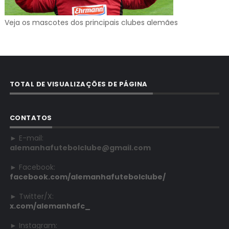
Veja os mascotes dos principais clubes alemães
TOTAL DE VISUALIZAÇÕES DE PÁGINA
CONTATOS
► E-mail:
alemanhafutebolclube@gmail.com
► Facebook:
facebook.com/alemanhafutebolclube/
► Twitter/X:
x.com/alemanhafc_
► Instagram: