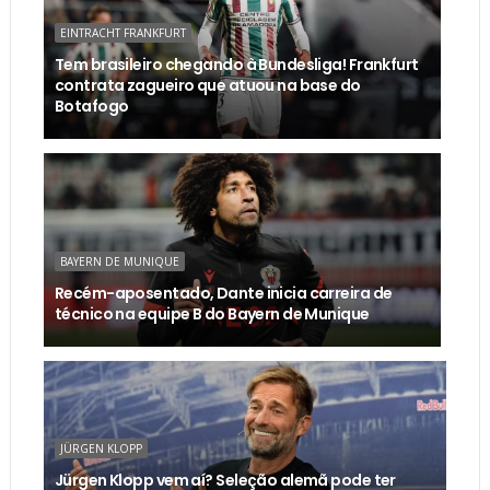
EINTRACHT FRANKFURT
Tem brasileiro chegando à Bundesliga! Frankfurt
contrata zagueiro que atuou na base do
Botafogo
BAYERN DE MUNIQUE
Recém-aposentado, Dante inicia carreira de
técnico na equipe B do Bayern de Munique
JÜRGEN KLOPP
Jürgen Klopp vem aí? Seleção alemã pode ter