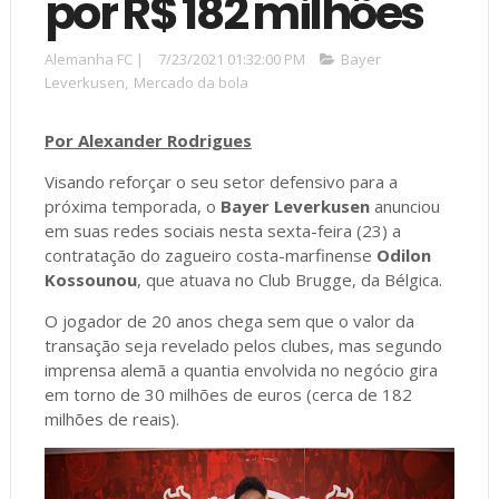
por R$ 182 milhões
Alemanha FC
|
7/23/2021 01:32:00 PM
Bayer
Leverkusen
,
Mercado da bola
Por Alexander Rodrigues
Visando reforçar o seu setor defensivo para a
próxima temporada, o
Bayer Leverkusen
anunciou
em suas redes sociais nesta sexta-feira (23) a
contratação do zagueiro costa-marfinense
Odilon
Kossounou
, que atuava no Club Brugge, da Bélgica.
O jogador de 20 anos chega sem que o valor da
transação seja revelado pelos clubes, mas segundo
imprensa alemã a quantia envolvida no negócio gira
em torno de 30 milhões de euros (cerca de 182
milhões de reais).