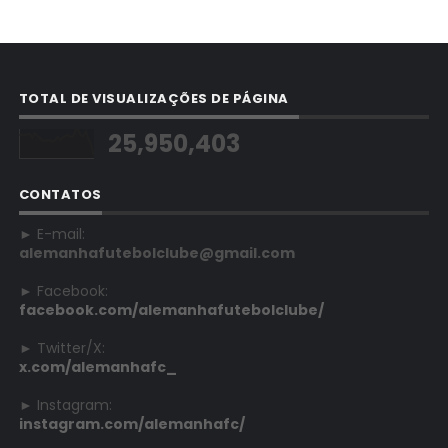
TOTAL DE VISUALIZAÇÕES DE PÁGINA
25,950,403
CONTATOS
► E-mail:
alemanhafutebolclube@gmail.com
► Facebook:
facebook.com/alemanhafutebolclube/
► Twitter/X:
x.com/alemanhafc_
► Instagram:
instagram.com/alemanhafc/