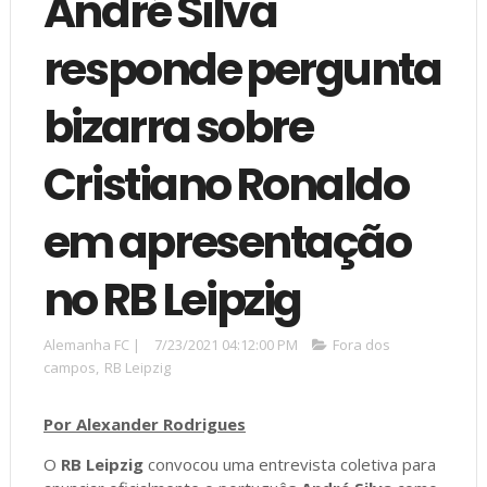
André Silva
responde pergunta
bizarra sobre
Cristiano Ronaldo
em apresentação
no RB Leipzig
Alemanha FC
|
7/23/2021 04:12:00 PM
Fora dos
campos
,
RB Leipzig
Por Alexander Rodrigues
O
RB Leipzig
convocou uma entrevista coletiva para