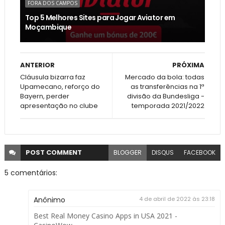
FORA DOS CAMPOS
Top 5 Melhores Sites para Jogar Aviator em
Moçambique
ANTERIOR
PRÓXIMA
Cláusula bizarra faz
Mercado da bola: todas
Upamecano, reforço do
as transferências na 1ª
Bayern, perder
divisão da Bundesliga -
apresentação no clube
temporada 2021/2022
POST
COMMENT
BLOGGER
DISQUS
FACEBOOK
5 comentários:
Anônimo
4 de abril de 2022 às 23:18
Best Real Money Casino Apps in USA 2021 -