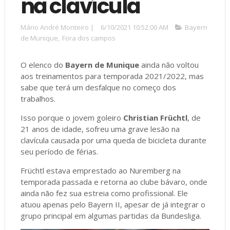
na clavícula
Mário André Monteiro
|
6/10/2021 10:52:00 AM
Bayern
de Munique
,
Fora dos campos
O elenco do
Bayern de Munique
ainda não voltou
aos treinamentos para temporada 2021/2022, mas
sabe que terá um desfalque no começo dos
trabalhos.
Isso porque o jovem goleiro
Christian Früchtl
, de
21 anos de idade, sofreu uma grave lesão na
clavícula causada por uma queda de bicicleta durante
seu período de férias.
Früchtl estava emprestado ao Nuremberg na
temporada passada e retorna ao clube bávaro, onde
ainda não fez sua estreia como profissional. Ele
atuou apenas pelo Bayern II, apesar de já integrar o
grupo principal em algumas partidas da Bundesliga.