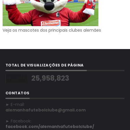
Veja os mascotes dos principais clubes alemães
TOTAL DE VISUALIZAÇÕES DE PÁGINA
25,958,823
CONTATOS
► E-mail:
alemanhafutebolclube@gmail.com
► Facebook:
facebook.com/alemanhafutebolclube/