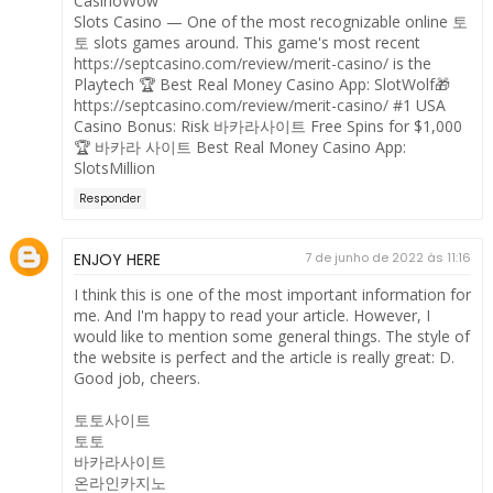
CasinoWow
Slots Casino — One of the most recognizable online
토
토
slots games around. This game's most recent
https://septcasino.com/review/merit-casino/
is the
Playtech 🏆 Best Real Money Casino App: SlotWolf🎁
https://septcasino.com/review/merit-casino/
#1 USA
Casino Bonus: Risk
바카라사이트
Free Spins for $1,000
🏆
바카라 사이트
Best Real Money Casino App:
SlotsMillion
Responder
ENJOY HERE
7 de junho de 2022 às 11:16
I think this is one of the most important information for
me. And I'm happy to read your article. However, I
would like to mention some general things. The style of
the website is perfect and the article is really great: D.
Good job, cheers.
토토사이트
토토
바카라사이트
온라인카지노