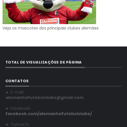
Veja os mascotes dos principais clubes alemães
TOTAL DE VISUALIZAÇÕES DE PÁGINA
CONTATOS
► E-mail:
alemanhafutebolclube@gmail.com
► Facebook:
facebook.com/alemanhafutebolclube/
► Twitter/X: