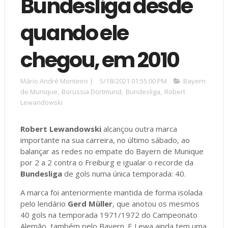
Bundesliga desde
quando ele
chegou, em 2010
Mário André Monteiro
|
5/18/2021 01:55:00 PM
Bayern
de Munique
,
Borussia Dortmund
,
Bundesliga
,
Robert
Lewandowski
Robert Lewandowski
alcançou outra marca
importante na sua carreira, no último sábado, ao
balançar as redes no empate do Bayern de Munique
por 2 a 2 contra o Freiburg e igualar o recorde da
Bundesliga
de gols numa única temporada: 40.
A marca foi anteriormente mantida de forma isolada
pelo lendário
Gerd Müller
, que anotou os mesmos
40 gols na temporada 1971/1972 do Campeonato
Alemão, também pelo Bayern. E Lewa ainda tem uma