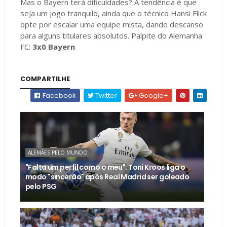
Mas o Bayern terá dificuldades? A tendência é que
seja um jogo tranquilo, ainda que o técnico Hansi Flick
opte por escalar uma equipe mista, dando descanso
para alguns titulares absolutos. Palpite do Alemanha
FC:
3x0 Bayern
COMPARTILHE
Facebook
Twitter
Google+
ALEMÃES PELO MUNDO
"Falta um perfil como o meu": Toni Kroos liga o
modo "sincerão" após Real Madrid ser goleado
pelo PSG