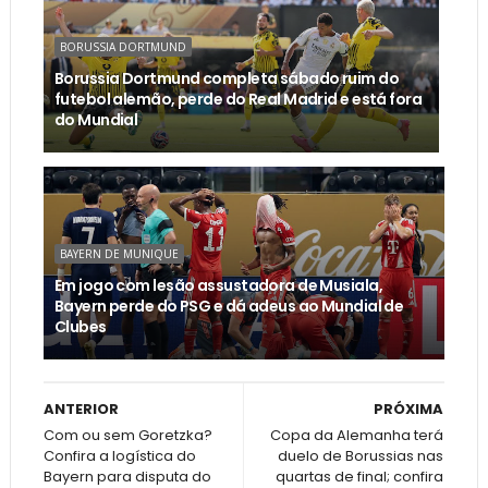
BORUSSIA DORTMUND
Borussia Dortmund completa sábado ruim do
futebol alemão, perde do Real Madrid e está fora
do Mundial
BAYERN DE MUNIQUE
Em jogo com lesão assustadora de Musiala,
Bayern perde do PSG e dá adeus ao Mundial de
Clubes
ANTERIOR
PRÓXIMA
Com ou sem Goretzka?
Copa da Alemanha terá
Confira a logística do
duelo de Borussias nas
Bayern para disputa do
quartas de final; confira