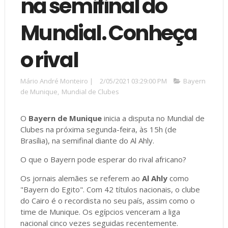
na semifinal do
Mundial. Conheça
o rival
Mário André Monteiro
|
2/05/2021 03:29:00 PM
Bayern
de Munique
,
Mundial de Clubes
O
Bayern de Munique
inicia a disputa no Mundial de
Clubes na próxima segunda-feira, às 15h (de
Brasília), na semifinal diante do Al Ahly.
O que o Bayern pode esperar do rival africano?
Os jornais alemães se referem ao
Al Ahly
como
"Bayern do Egito". Com 42 títulos nacionais, o clube
do Cairo é o recordista no seu país, assim como o
time de Munique. Os egípcios venceram a liga
nacional cinco vezes seguidas recentemente.