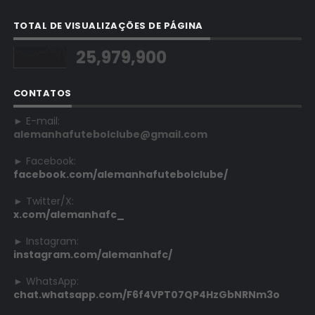
TOTAL DE VISUALIZAÇÕES DE PÁGINA
25,979,900
CONTATOS
► E-mail:
alemanhafutebolclube@gmail.com
► Facebook:
facebook.com/alemanhafutebolclube/
► Twitter/X:
x.com/alemanhafc_
► Instagram:
instagram.com/alemanhafc/
► WhatsApp:
chat.whatsapp.com/F6f4VPT07QP4HzGbNRNm3o