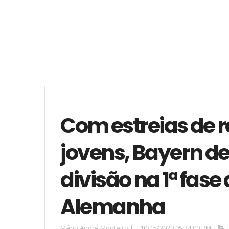
Com estreias de r
jovens, Bayern d
divisão na 1ª fas
Alemanha
Mário André Monteiro
|
10/15/2020 05:34:00 PM