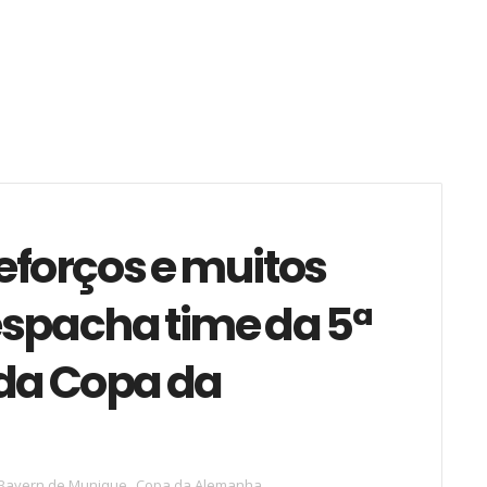
eforços e muitos
espacha time da 5ª
e da Copa da
Bayern de Munique
,
Copa da Alemanha