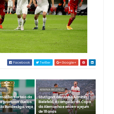
Facebook
Twitter
Google+
ANHA
ARMINIA BIELEFELD
manha: sorteio da
Stuttgart derrota o Arminia
se promove duelos
Bielefeld, é campeão da Copa
da Bundesliga; veja
da Alemanha e encerra jejum
de 18 anos