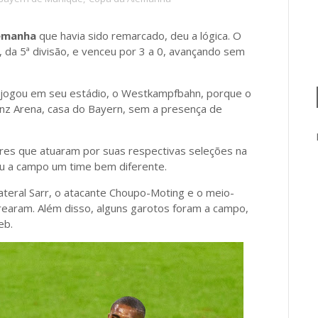
emanha
que havia sido remarcado, deu a lógica. O
da 5ª divisão, e venceu por 3 a 0, avançando sem
 jogou em seu estádio, o Westkampfbahn, porque o
ianz Arena, casa do Bayern, sem a presença de
es que atuaram por suas respectivas seleções na
u a campo um time bem diferente.
 lateral Sarr, o atacante Choupo-Moting e o meio-
rearam. Além disso, alguns garotos foram a campo,
ieb.