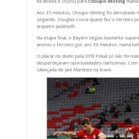
na direita e cruzou para
Choupo-Moting
mandar
Aos 35 minutos, Choupo-Moting foi derrubado 
segundo. Douglas Costa quase fez o terceiro p
arqueiro Jackmuth.
Na etapa final, o Bayern seguiu bastante super
anotou o terceiro gol, aos 30 minutos, numa bela
O placar no duelo pela DFB Pokal só não foi mai
desperdiçaram oportunidades claríssimas. Com di
cabeçada de Javi Martínez na trave.