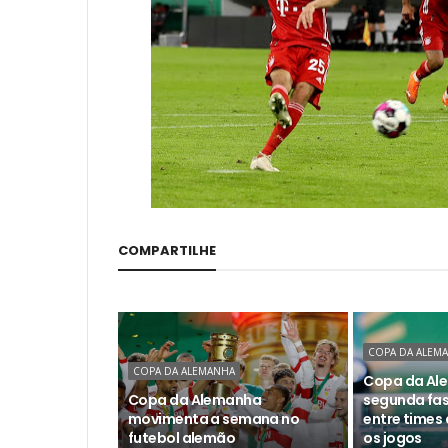
COMPARTILHE
COPA DA ALEM
COPA DA ALEMANHA
Copa da Ale
Copa da Alemanha
segunda fa
movimenta a semana no
entre times 
futebol alemão
os jogos