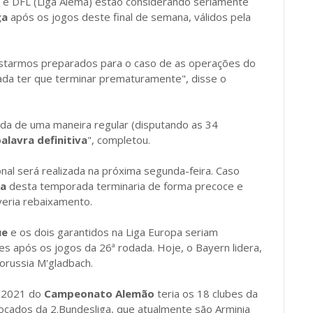
 e DFL (Liga Alemã) estão considerando seriamente
ga
após os jogos deste final de semana, válidos pela
estarmos preparados para o caso de as operações do
da ter que terminar prematuramente", disse o
ada de uma maneira regular (disputando as 34
alavra definitiva
", completou.
onal será realizada na próxima segunda-feira. Caso
ga
desta temporada terminaria de forma precoce e
eria rebaixamento.
ue
e os dois garantidos na Liga Europa seriam
es após os jogos da 26ª rodada. Hoje, o Bayern lidera,
orussia M'gladbach.
0/2021 do
Campeonato Alemão
teria os 18 clubes da
ocados da 2.Bundesliga, que atualmente são Arminia