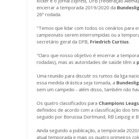
Kicker
e o jornal
Express,
DFB (Federação Alemã)
encerrar a temporada 2019/2020 da
Bundesli
26ª rodada.
"Temos que lidar com todos os cenários para 
campeonato serem interrompidas ou a tempora
secretário geral da DFB,
Friedrich Curtius
.
"Claro que nosso objetivo é encerrar a tempor
rodadas), mas as autoridades de saúde têm a
p
Uma reunião para discutir os rumos da liga naci
essa medida drástica seja tomada, a
Bundesli
sem um campeão - além disso, também não hav
Os quatro classificados para
Champions Leag
definidos de acordo com a classificação dos tim
seguido por Borussia Dortmund, RB Leipzig e B
Ainda segundo a publicação, a temporada 202
atual temporada e mais os quatro primeiros col