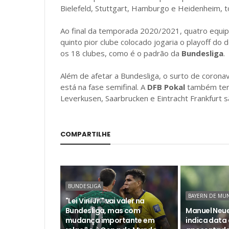
Bielefeld, Stuttgart, Hamburgo e Heidenheim, to
Ao final da temporada 2020/2021, quatro equip
quinto pior clube colocado jogaria o playoff do
os 18 clubes, como é o padrão da
Bundesliga
.
Além de afetar a Bundesliga, o surto de coron
está na fase semifinal. A
DFB Pokal
também term
Leverkusen, Saarbrucken e Eintracht Frankfurt s
COMPARTILHE
BUNDESLIGA
BAYERN DE MU
"Lei Vini Jr." vai valer na
Bundesliga, mas com
Manuel Neue
mudança importante em
indica data