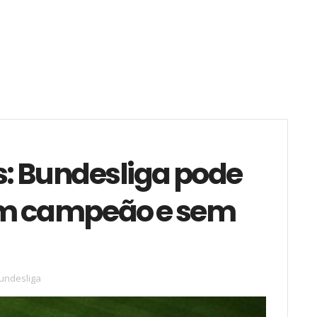
s: Bundesliga pode
em campeão e sem
undesliga