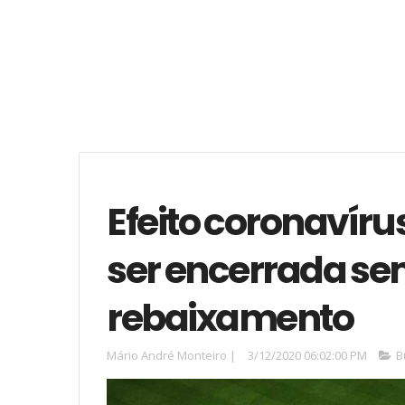
Efeito coronavíru
ser encerrada s
rebaixamento
Mário André Monteiro
|
3/12/2020 06:02:00 PM
B