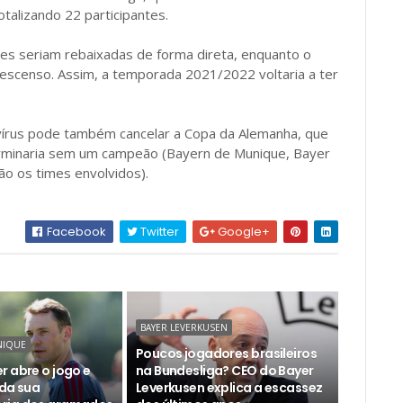
talizando 22 participantes.
es seriam rebaixadas de forma direta, enquanto o
 descenso. Assim, a temporada 2021/2022 voltaria a ter
avírus pode também cancelar a Copa da Alemanha, que
inaria sem um campeão (Bayern de Munique, Bayer
ão os times envolvidos).
Facebook
Twitter
Google+
BAYER LEVERKUSEN
NIQUE
Poucos jogadores brasileiros
r abre o jogo e
na Bundesliga? CEO do Bayer
 da sua
Leverkusen explica a escassez