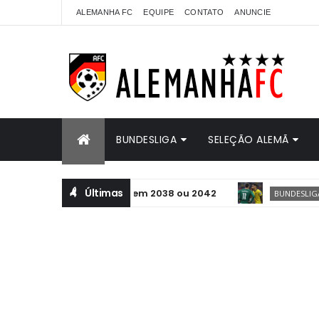
ALEMANHA FC
EQUIPE
CONTATO
ANUNCIE
BUNDESLIGA
SELEÇÃO ALEMÃ
Últimas
 Mundo. Pode ser em 2038 ou 2042
"Lei 
BUNDESLIGA