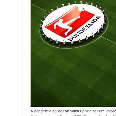
A pandemia de
coronavírus
pode ter um impact