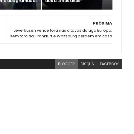
ria dos gramados
dos últimos anos
PRÓXIMA
Leverkusen vence fora nas oitavas da Liga Europa;
sem torcida, Frankfurt e Wolfsburg perdem em casa
BLOGGER
DISQUS
FACEBOOK