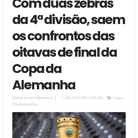
Com duas zebras
da 4ª divisão, saem
os confrontos das
oitavas de final da
Copa da
Alemanha
Mário André Monteiro
|
11/06/2019 09:11:00 AM
Copa
da Alemanha