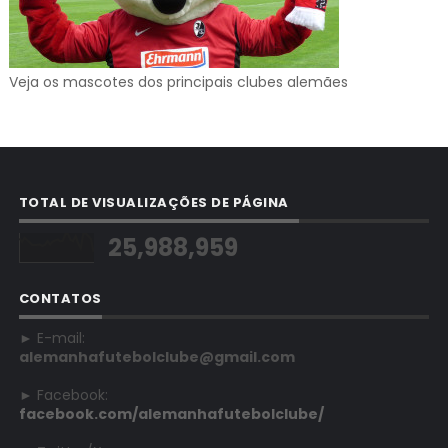
Veja os mascotes dos principais clubes alemães
TOTAL DE VISUALIZAÇÕES DE PÁGINA
25,988,959
CONTATOS
► E-mail:
alemanhafutebolclube@gmail.com
► Facebook:
facebook.com/alemanhafutebolclube/