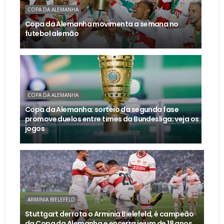
COPA DA ALEMANHA
Copa da Alemanha movimenta a semana no
futebol alemão
COPA DA ALEMANHA
Copa da Alemanha: sorteio da segunda fase
promove duelos entre times da Bundesliga; veja os
jogos
ARMINIA BIELEFELD
Stuttgart derrota o Arminia Bielefeld, é campeão
da Copa da Alemanha e encerra jejum de 18 anos