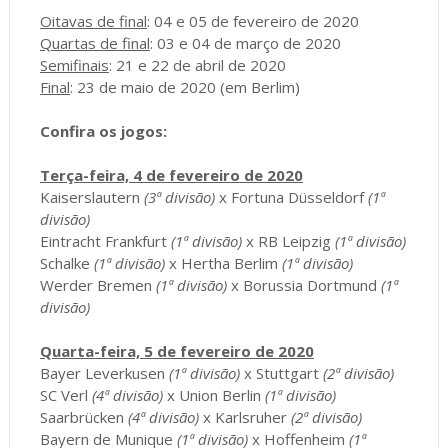
Oitavas de final
: 04 e 05 de fevereiro de 2020
Quartas de final
: 03 e 04 de março de 2020
Semifinais
: 21 e 22 de abril de 2020
Final
: 23 de maio de 2020 (em Berlim)
Confira os jogos:
Terça-feira, 4 de fevereiro de 2020
Kaiserslautern
(3ª divisão)
x Fortuna Düsseldorf
(1ª
divisão)
Eintracht Frankfurt
(1ª divisão)
x RB Leipzig
(1ª divisão)
Schalke
(1ª divisão)
x Hertha Berlim
(1ª divisão)
Werder Bremen
(1ª divisão)
x Borussia Dortmund
(1ª
divisão)
Quarta-feira, 5 de fevereiro de 2020
Bayer Leverkusen
(1ª divisão)
x Stuttgart
(2ª divisão)
SC Verl
(4ª divisão)
x Union Berlin
(1ª divisão)
Saarbrücken
(4ª divisão)
x Karlsruher
(2ª divisão)
Bayern de Munique
(1ª divisão)
x Hoffenheim
(1ª