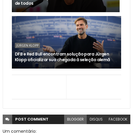
de todos
JÜRGEN KLOPP
DFB e Red Bull encontram solução para Jürgen
Klopp oficializar sua chegada à seleção alemã
POST
COMMENT
BLOGGER
DISQUS
FACEBOOK
Um comentário: