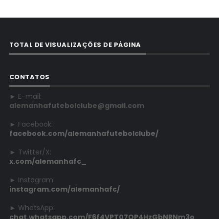
TOTAL DE VISUALIZAÇÕES DE PÁGINA
CONTATOS
► E-mail:
alemanhafutebolclube@gmail.com
► Facebook:
facebook.com/alemanhafutebolclube/
► Twitter/X:
x.com/alemanhafc_
► Instagram:
instagram.com/alemanhafc/
► WhatsApp:
chat.whatsapp.com/F6f4VPT07QP4HzGbNRNm3o