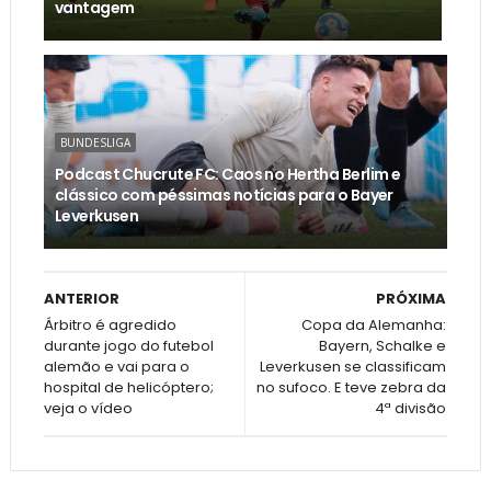
vantagem
BUNDESLIGA
Podcast Chucrute FC: Caos no Hertha Berlim e
clássico com péssimas notícias para o Bayer
Leverkusen
ANTERIOR
PRÓXIMA
Árbitro é agredido
Copa da Alemanha:
durante jogo do futebol
Bayern, Schalke e
alemão e vai para o
Leverkusen se classificam
hospital de helicóptero;
no sufoco. E teve zebra da
veja o vídeo
4ª divisão