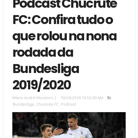
Podcast Chucrute
FC: Confira tudo o
que rolou na nona
rodada da
Bundesliga
2019/2020
Mário André Monteiro
|
10/29/2019 10:52:00 AM
Bundesliga
,
Chucrute FC
,
Podcast