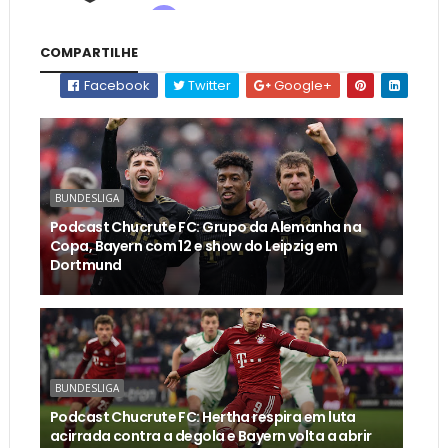
COMPARTILHE
Facebook
Twitter
Google+
BUNDESLIGA
Podcast Chucrute FC: Grupo da Alemanha na
Copa, Bayern com 12 e show do Leipzig em
Dortmund
BUNDESLIGA
Podcast Chucrute FC: Hertha respira em luta
acirrada contra a degola e Bayern volta a abrir