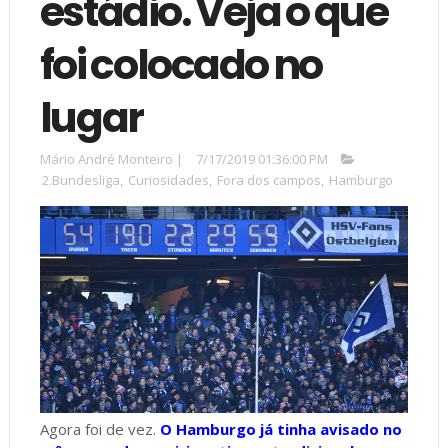
estádio. Veja o que
foi colocado no
lugar
Mário André Monteiro
|
7/17/2019 01:36:00 PM
2.Bundesliga
,
Curiosidades
,
Fora dos campos
,
Hamburgo
Agora foi de vez.
O Hamburgo já tinha avisado no