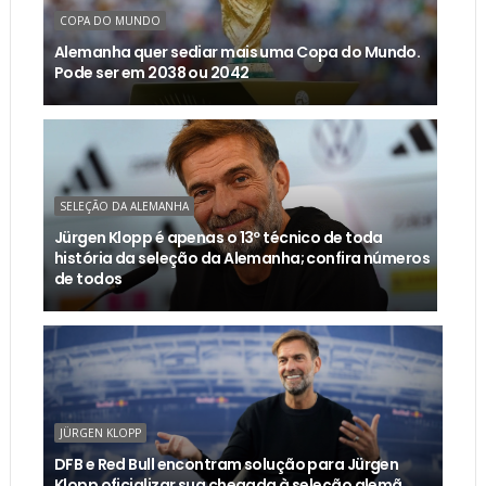
COPA DO MUNDO
Alemanha quer sediar mais uma Copa do Mundo.
Pode ser em 2038 ou 2042
SELEÇÃO DA ALEMANHA
Jürgen Klopp é apenas o 13º técnico de toda
história da seleção da Alemanha; confira números
de todos
JÜRGEN KLOPP
DFB e Red Bull encontram solução para Jürgen
Klopp oficializar sua chegada à seleção alemã