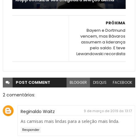
PRÓXIMA
Bayern e Dortmund
vencem, mas Bávaros
assumem a liderança
pelo saldo. E teve
Lewandowski recordista
POST
COMMENT
BLOGGER
DISQUS
FACEBOOK
2 comentários:
Reginaldo Waitz
9 de março de 2019 às 13:17
As camisas mais lindas para a seleção mais linda.
Responder