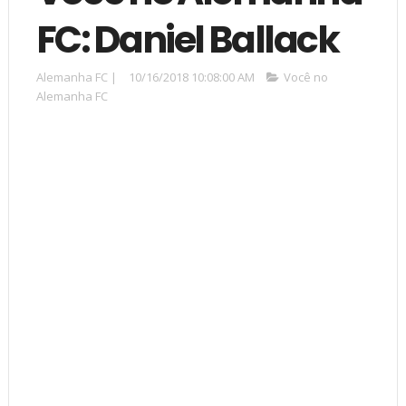
FC: Daniel Ballack
Alemanha FC
|
10/16/2018 10:08:00 AM
Você no
Alemanha FC