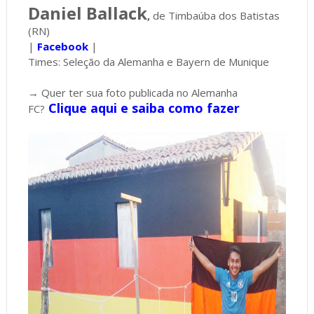
Daniel Ballack
,
de Timbaúba dos Batistas
(RN)
|
Facebook
|
Times: Seleção da Alemanha e Bayern de Munique
→ Quer ter sua foto publicada no Alemanha
Clique aqui e saiba como fazer
FC?