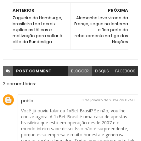
ANTERIOR
PRÓXIMA
Zagueiro do Hamburgo,
Alemanha leva virada da
brasileiro Leo Lacroix
França, segue na lanterna
explica as táticas e
e fica perto do
motivação para voltar à
rebaixamento na Liga das
elite da Bundesliga
Nações
POST
COMMENT
BLOGGER
DISQUS
FACEBOOK
2 comentários:
pablo
8 de janeiro de 2024 às 07:50
Você já ouviu falar da 1xBet Brasil? Se não, vou lhe
contar agora. A 1xBet Brasil é uma casa de apostas
brasileira que está em operação desde 2007 e o
mundo inteiro sabe disso. Isso não é surpreendente,
porque essa empresa é muito honesta e generosa
com os recém-chegados. Todos que seguirem este link