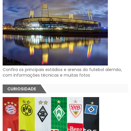
Confira os principais estádios e arenas do futebol alemão,
com informações técnicas e muitas fotos
CURIOSIDADE