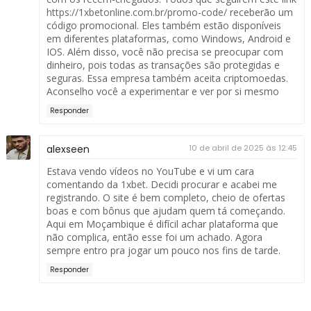
https://1xbetonline.com.br/promo-code/
receberão um
código promocional. Eles também estão disponíveis
em diferentes plataformas, como Windows, Android e
IOS. Além disso, você não precisa se preocupar com
dinheiro, pois todas as transações são protegidas e
seguras. Essa empresa também aceita criptomoedas.
Aconselho você a experimentar e ver por si mesmo
Responder
alexseen
10 de abril de 2025 às 12:45
Estava vendo vídeos no YouTube e vi um cara
comentando da
1xbet
. Decidi procurar e acabei me
registrando. O site é bem completo, cheio de ofertas
boas e com bônus que ajudam quem tá começando.
Aqui em Moçambique é difícil achar plataforma que
não complica, então esse foi um achado. Agora
sempre entro pra jogar um pouco nos fins de tarde.
Responder