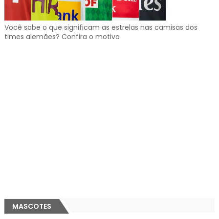
Você sabe o que significam as estrelas nas camisas dos
times alemães? Confira o motivo
MASCOTES