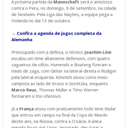
A próxima partida da
Mannschaft
será o amistoso
contra o Peru, no domingo, 9 de setembro, na cidade
de Sinsheim. Pela Liga das Nações, a equipe pega a
Holanda no dia 13 de outubro.
→
Confira a agenda de jogos completa da
Alemanha
Preocupado com a defesa, o técnico
Joachim Löw
escalou um time altamente defensivo, com quatro
zagueiros de ofício. Hummels e Boateng fizeram o
miolo de zaga, com Ginter na lateral-direita e Rüdiger
pela lateral-esquerda. Kimmich atuou como meio-
campista ao lado de Kroos e Goretzka, enquanto
Marco Reus
, Thomas Müller e Timo Werner
formaram o trio ofensivo.
Já a
França
atuou com praticamente todo time titular
que entrou em campo na final da Copa do Mundo
deste ano, na Rússia, contra a Croácia. A única
mexida foi no gol: Lloris, lesionado, deu lugar a