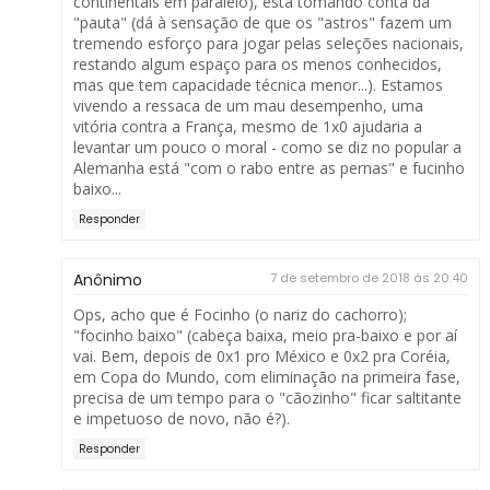
continentais em paralelo), está tomando conta da
"pauta" (dá à sensação de que os "astros" fazem um
tremendo esforço para jogar pelas seleções nacionais,
restando algum espaço para os menos conhecidos,
mas que tem capacidade técnica menor...). Estamos
vivendo a ressaca de um mau desempenho, uma
vitória contra a França, mesmo de 1x0 ajudaria a
levantar um pouco o moral - como se diz no popular a
Alemanha está "com o rabo entre as pernas" e fucinho
baixo...
Responder
Anônimo
7 de setembro de 2018 às 20:40
Ops, acho que é Focinho (o nariz do cachorro);
"focinho baixo" (cabeça baixa, meio pra-baixo e por aí
vai. Bem, depois de 0x1 pro México e 0x2 pra Coréia,
em Copa do Mundo, com eliminação na primeira fase,
precisa de um tempo para o "cãozinho" ficar saltitante
e impetuoso de novo, não é?).
Responder