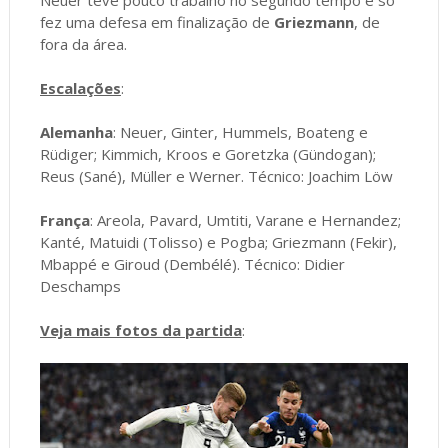
Neuer teve pouco trabalho no segundo tempo e só
fez uma defesa em finalização de
Griezmann
, de
fora da área.
Escalações
:
Alemanha
: Neuer, Ginter, Hummels, Boateng e
Rüdiger; Kimmich, Kroos e Goretzka (Gündogan);
Reus (Sané), Müller e Werner. Técnico: Joachim Löw
França
: Areola, Pavard, Umtiti, Varane e Hernandez;
Kanté, Matuidi (Tolisso) e Pogba; Griezmann (Fekir),
Mbappé e Giroud (Dembélé). Técnico: Didier
Deschamps
Veja mais fotos da partida
: