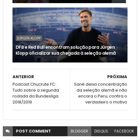
JÜRGEN KLOPP
DFB e Red Bull encontram solução para Jürgen
Klopp oficializar sua chegada à seleção alemã
ANTERIOR
PRÓXIMA
Podcast Chucrute FC:
Sané deixa concentração
Tudo sobre a segunda
da seleção alemã e não
rodada da Bundesliga
encara o Peru; confira o
2018/2019
verdadeiro o motivo
POST
COMMENT
BLOGGER
DISQUS
FACEBOOK