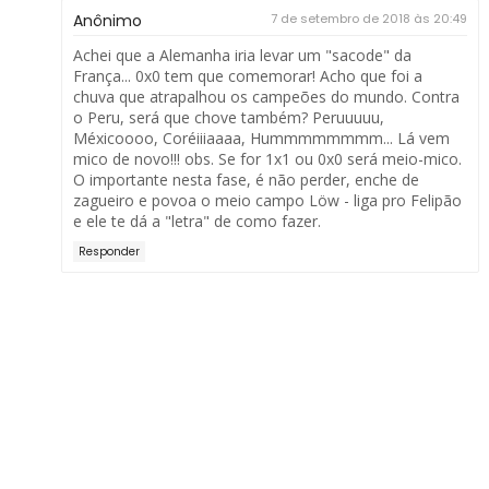
Anônimo
7 de setembro de 2018 às 20:49
Achei que a Alemanha iria levar um "sacode" da
França... 0x0 tem que comemorar! Acho que foi a
chuva que atrapalhou os campeões do mundo. Contra
o Peru, será que chove também? Peruuuuu,
Méxicoooo, Coréiiiaaaa, Hummmmmmmm... Lá vem
mico de novo!!! obs. Se for 1x1 ou 0x0 será meio-mico.
O importante nesta fase, é não perder, enche de
zagueiro e povoa o meio campo Löw - liga pro Felipão
e ele te dá a "letra" de como fazer.
Responder