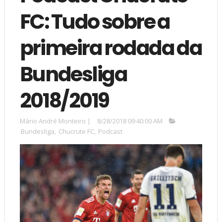
FC: Tudo sobre a
primeira rodada da
Bundesliga
2018/2019
Mário André Monteiro
|
8/28/2018 09:40:00 AM
Bundesliga
,
Chucrute FC
,
Podcast