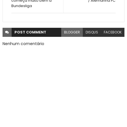
começa muito bem a
/ Alemanha FC
Bundesliga
POST
COMMENT
BLOGGER
DISQUS
FACEBOOK
Nenhum comentário