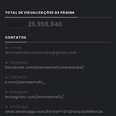
TOTAL DE VISUALIZAÇÕES DE PÁGINA
25,959,840
CONTATOS
► E-mail:
alemanhafutebolclube@gmail.com
► Facebook:
facebook.com/alemanhafutebolclube/
► Twitter/X:
x.com/alemanhafc_
► Instagram:
instagram.com/alemanhafc/
► WhatsApp:
chat.whatsapp.com/F6f4VPT07QP4HzGbNRNm3o