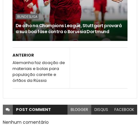
BUNDESLIGA
De olho na Champions League, Stuttgart provará
a sua boa fase contra o Borussia Dortmund
ANTERIOR
Alemanha faz doação de
materiais e bolas para
população carente e
órfãos da Rússia
POST
COMMENT
BLOGGER
DISQUS
FACEBOOK
Nenhum comentário