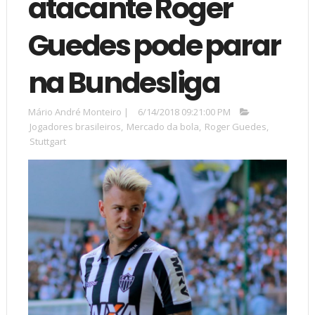
atacante Roger
Guedes pode parar
na Bundesliga
Mário André Monteiro
|
6/14/2018 09:21:00 PM
Jogadores brasileiros
,
Mercado da bola
,
Roger Guedes
,
Stuttgart