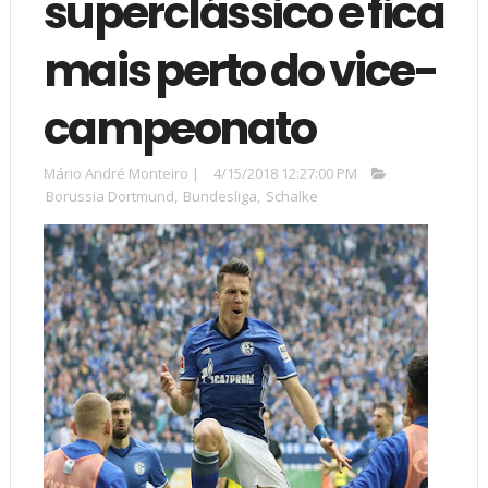
superclássico e fica
mais perto do vice-
campeonato
Mário André Monteiro
|
4/15/2018 12:27:00 PM
Borussia Dortmund
,
Bundesliga
,
Schalke