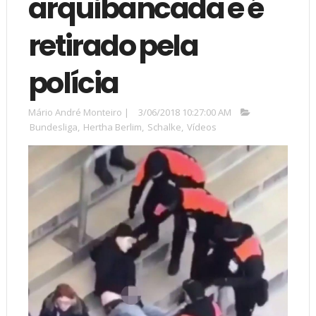
arquibancada e é
retirado pela
polícia
Mário André Monteiro
|
3/06/2018 10:27:00 AM
Bundesliga
,
Hertha Berlim
,
Schalke
,
Vídeos