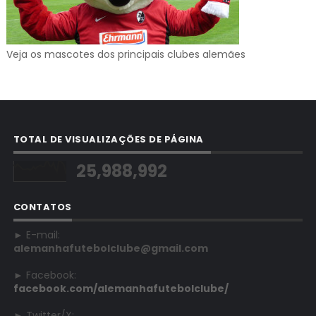
Veja os mascotes dos principais clubes alemães
TOTAL DE VISUALIZAÇÕES DE PÁGINA
25,988,992
CONTATOS
► E-mail:
alemanhafutebolclube@gmail.com
► Facebook:
facebook.com/alemanhafutebolclube/
► Twitter/X: