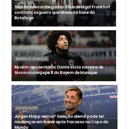
Tem brasileiro chegando à Bundesliga! Frankfurt
contrata zagueiro que atuou na base do
Botafogo
BAYERN DE MUNIQUE
Recém-aposentado, Dante inicia carreira de
técnico na equipe B do Bayern de Munique
JÜRGEN KLOPP
Jürgen Klopp vem aí? Seleção alemã pode ter
mudanças em breve após fracasso na Copa do
Mundo