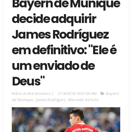
Bayern de Munique
decide adquirir
James Rodríguez
em definitivo: "Ele é
um enviado de
Deus"
Mário André Monteiro
|
2/14/2018 10:01:00 AM
Bayern
de Munique
,
James Rodríguez
,
Mercado da bola