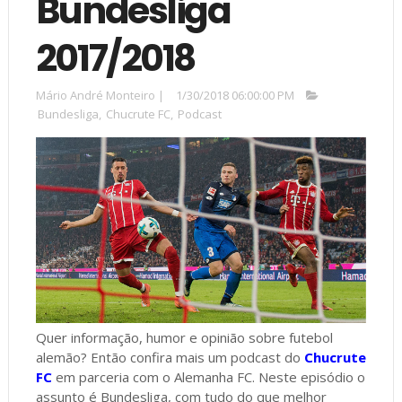
Bundesliga
2017/2018
Mário André Monteiro
|
1/30/2018 06:00:00 PM
Bundesliga
,
Chucrute FC
,
Podcast
Quer informação, humor e opinião sobre futebol
alemão? Então confira mais um podcast do
Chucrute
FC
em parceria com o Alemanha FC. Neste episódio o
assunto é Bundesliga, com tudo do que melhor