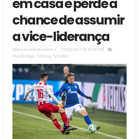
em casa e perde a
chance de assumir
a vice-liderança
Mário André Monteiro
|
12/02/2017 05:25:00 PM
Bundesliga
,
Colônia
,
Schalke