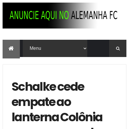
Schalke cede
empate ao
lanterna Colônia