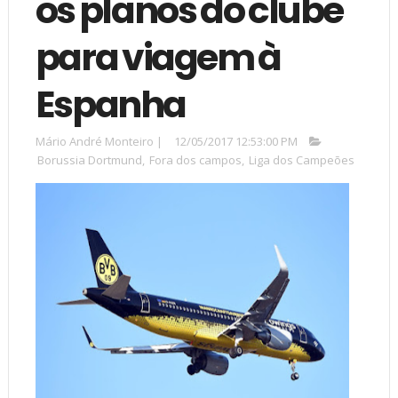
os planos do clube
para viagem à
Espanha
Mário André Monteiro
|
12/05/2017 12:53:00 PM
Borussia Dortmund
,
Fora dos campos
,
Liga dos Campeões