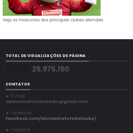
Veja os mascotes dos principais clubes alemães
TOTAL DE VISUALIZAÇÕES DE PÁGINA
25,975,150
CONTATOS
► E-mail:
alemanhafutebolclube@gmail.com
► Facebook:
facebook.com/alemanhafutebolclube/
► Twitter/X: