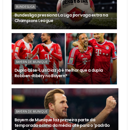
BUNDESLIGA
Bundesliga pressiona La Liga por vaga extra na
Champions League
BAYERN DE MUNIQUE
Dupla Olise-Luis Diaz já é melhor que a dupla
Robben-Ribéry no Bayern?
BAYERN DE MUNIQUE
Bayern de Munique faz primeira parte da
temporada acima da média até para o 'padrão