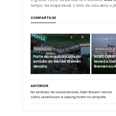
tempo. Na etapa inicial, o time da casa abriu o p
COMPARTILHE
BUNDESLIGA
BUNDESLIGA
Parte da arquibancada do
NORD DERBY 
estádio do Werder Bremen
levará o me
desaba
Bremen ou 
ANTERIOR
No embalo de Lewandowski, líder Bayern vence
outra; Leverkusen e Leipzig ficam no empate