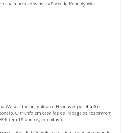
ndo sua marca após assistência de Konoplyanka.
 no Weserstadion, goleou o Hannover por
4 a 0
e
eonato. O triunfo em casa faz os Papagaios respirarem
 H96 tem 18 pontos, em oitavo.
ruse
, autor de três gols na partida, todos no segundo