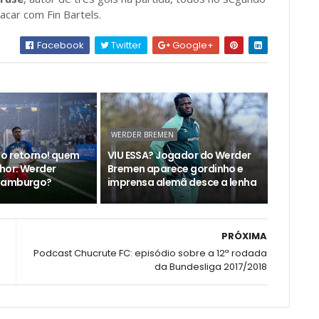
lacar com Fin Bartels.
Facebook
Twitter
Google+
WERDER BREMEN
o retorno! quem
VIU ESSA? Jogador do Werder
lhor: Werder
Bremen aparece gordinho e
Hamburgo?
imprensa alemã desce a lenha
PRÓXIMA
Podcast Chucrute FC: episódio sobre a 12ª rodada
da Bundesliga 2017/2018