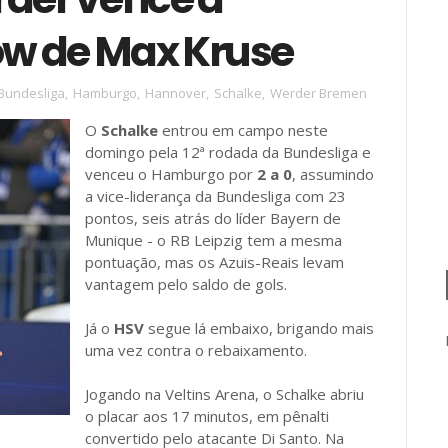
ow de Max Kruse
Bundesliga
,
Hamburgo
,
Hannover
,
Schalke
,
Werder Bremen
O
Schalke
entrou em campo neste
domingo pela 12ª rodada da Bundesliga e
venceu o Hamburgo por
2 a 0
, assumindo
a vice-liderança da Bundesliga com 23
pontos, seis atrás do líder Bayern de
Munique - o RB Leipzig tem a mesma
pontuação, mas os Azuis-Reais levam
vantagem pelo saldo de gols.
Já o
HSV
segue lá embaixo, brigando mais
uma vez contra o rebaixamento.
Jogando na Veltins Arena, o Schalke abriu
o placar aos 17 minutos, em pênalti
convertido pelo atacante Di Santo. Na