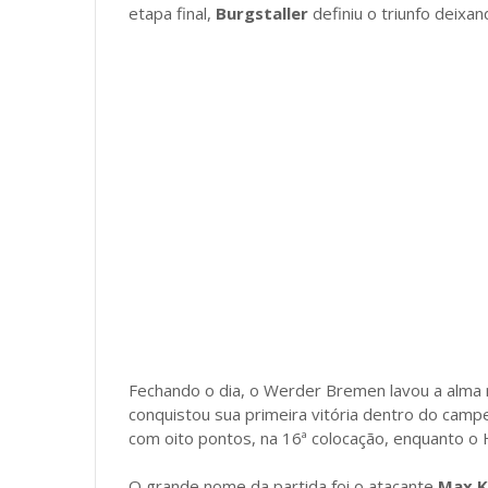
etapa final,
Burgstaller
definiu o triunfo deixa
Fechando o dia, o Werder Bremen lavou a alma
conquistou sua primeira vitória dentro do camp
com oito pontos, na 16ª colocação, enquanto o
O grande nome da partida foi o atacante
Max K