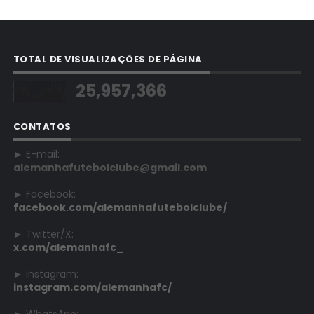
TOTAL DE VISUALIZAÇÕES DE PÁGINA
25,957,366
CONTATOS
► E-mail:
alemanhafutebolclube@gmail.com
► Facebook:
facebook.com/alemanhafutebolclube/
► Twitter/X:
x.com/alemanhafc_
► Instagram:
instagram.com/alemanhafc/