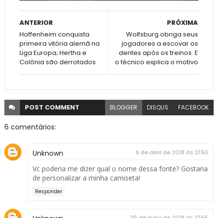
ANTERIOR
PRÓXIMA
Hoffenheim conquista
Wolfsburg obriga seus
primeira vitória alemã na
jogadores a escovar os
Liga Europa; Hertha e
dentes após os treinos. E
Colônia são derrotados
o técnico explica o motivo
POST
COMMENT
BLOGGER
DISQUS
FACEBOOK
6 comentários:
Unknown
9 de abril de 2018 às 21:50
Vc poderia me dizer qual o nome dessa fonte? Gostaria
de personalizar a minha camiseta!
Responder
26 de maio de 2018 às 10:55