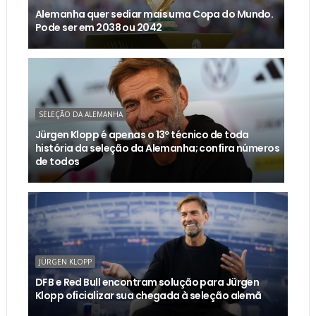
Alemanha quer sediar mais uma Copa do Mundo.
Pode ser em 2038 ou 2042
SELEÇÃO DA ALEMANHA
Jürgen Klopp é apenas o 13º técnico de toda
história da seleção da Alemanha; confira números
de todos
JÜRGEN KLOPP
DFB e Red Bull encontram solução para Jürgen
Klopp oficializar sua chegada à seleção alemã