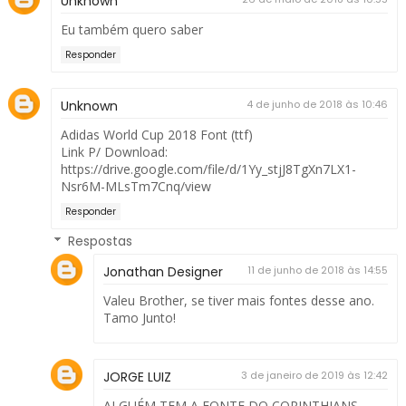
Unknown
Eu também quero saber
Responder
Unknown
4 de junho de 2018 às 10:46
Adidas World Cup 2018 Font (ttf)
Link P/ Download:
https://drive.google.com/file/d/1Yy_stjJ8TgXn7LX1-
Nsr6M-MLsTm7Cnq/view
Responder
Respostas
Jonathan Designer
11 de junho de 2018 às 14:55
Valeu Brother, se tiver mais fontes desse ano.
Tamo Junto!
JORGE LUIZ
3 de janeiro de 2019 às 12:42
ALGUÉM TEM A FONTE DO CORINTHIANS