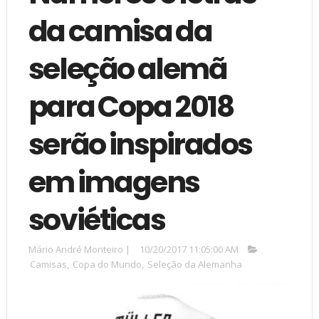
da camisa da
seleção alemã
para Copa 2018
serão inspirados
em imagens
soviéticas
Mário André Monteiro
|
10/20/2017 11:05:00 AM
Camisas
,
Copa do Mundo
,
Seleção da Alemanha