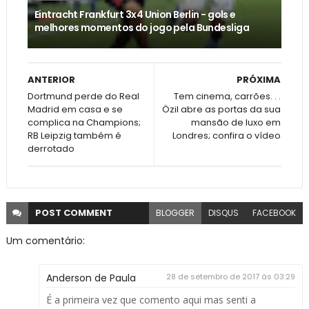
Eintracht Frankfurt 3x4 Union Berlin - gols e
melhores momentos do jogo pela Bundesliga
ANTERIOR
PRÓXIMA
Dortmund perde do Real
Tem cinema, carrões. . .
Madrid em casa e se
Özil abre as portas da sua
complica na Champions;
mansão de luxo em
RB Leipzig também é
Londres; confira o vídeo
derrotado
POST
COMMENT
BLOGGER
DISQUS
FACEBOOK
Um comentário:
Anderson de Paula
28 de setembro de 2017 às 03:29
É a primeira vez que comento aqui mas senti a