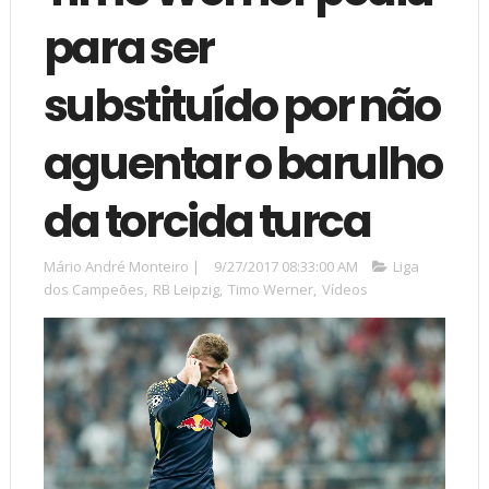
para ser
substituído por não
aguentar o barulho
da torcida turca
Mário André Monteiro
|
9/27/2017 08:33:00 AM
Liga
dos Campeões
,
RB Leipzig
,
Timo Werner
,
Vídeos