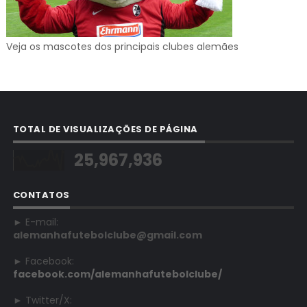
Veja os mascotes dos principais clubes alemães
TOTAL DE VISUALIZAÇÕES DE PÁGINA
25,967,936
CONTATOS
► E-mail:
alemanhafutebolclube@gmail.com
► Facebook:
facebook.com/alemanhafutebolclube/
► Twitter/X: