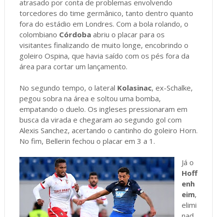
atrasado por conta de problemas envolvendo
torcedores do time germânico, tanto dentro quanto
fora do estádio em Londres. Com a bola rolando, o
colombiano
Córdoba
abriu o placar para os
visitantes finalizando de muito longe, encobrindo o
goleiro Ospina, que havia saído com os pés fora da
área para cortar um lançamento.
No segundo tempo, o lateral
Kolasinac
, ex-Schalke,
pegou sobra na área e soltou uma bomba,
empatando o duelo. Os ingleses pressionaram em
busca da virada e chegaram ao segundo gol com
Alexis Sanchez, acertando o cantinho do goleiro Horn.
No fim, Bellerin fechou o placar em 3 a 1.
Já o
Hoff
enh
eim
,
elimi
nad