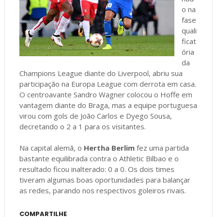
o na
fase
quali
ficat
ória
da
Champions League diante do Liverpool, abriu sua
participação na Europa League com derrota em casa.
O centroavante Sandro Wagner colocou o Hoffe em
vantagem diante do Braga, mas a equipe portuguesa
virou com gols de João Carlos e Dyego Sousa,
decretando o 2 a 1 para os visitantes.
Na capital alemã, o
Hertha Berlim
fez uma partida
bastante equilibrada contra o Athletic Bilbao e o
resultado ficou inalterado: 0 a 0. Os dois times
tiveram algumas boas oportunidades para balançar
as redes, parando nos respectivos goleiros rivais.
COMPARTILHE