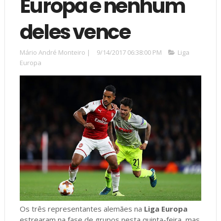
Europa e nenhum
deles vence
Mário André Monteiro
|
9/14/2017 06:38:00 PM
Liga
Europa
Os três representantes alemães na
Liga Europa
estrearam na fase de grupos nesta quinta-feira, mas