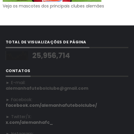
Veja os mascotes dos principais clubes alemães
TOTAL DE VISUALIZAÇÕES DE PÁGINA
25,956,714
CONTATOS
► E-mail:
alemanhafutebolclube@gmail.com
► Facebook:
facebook.com/alemanhafutebolclube/
► Twitter/X:
x.com/alemanhafc_
► Instagram: