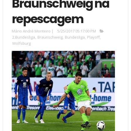
Braunschweig na
repescagem
Mário André Monteiro
|
5/25/2017 05:17:00 PM
2.Bundesliga
,
Braunschweig
,
Bundesliga
,
Playoff
,
Wolfsburg