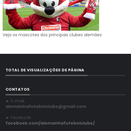
Veja os mascotes dos principais clubes alemães
TOTAL DE VISUALIZAÇÕES DE PÁGINA
CONTATOS
► E-mail:
alemanhafutebolclube@gmail.com
► Facebook:
facebook.com/alemanhafutebolclube/