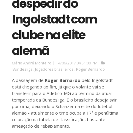
despedir do
Ingolstadt com
clube na elite
alemã
Mário André Monteiro
|
4/06/2017 04:51:00 PM
Bundesliga
,
Jogadores brasileiros
,
Roger Bernardo
A passagem de
Roger Bernardo
pelo Ingolstadt
está chegando ao fim, já que o volante vai se
transferir para o Atlético-MG ao término da atual
temporada da Bundesliga. E o brasileiro deseja sair
por cima, deixando o Schanzer na elite do futebol
alemão - atualmente o time ocupa a 17ª e penúltima
colocação na tabela de classificação, bastante
ameaçado de rebaixamento.