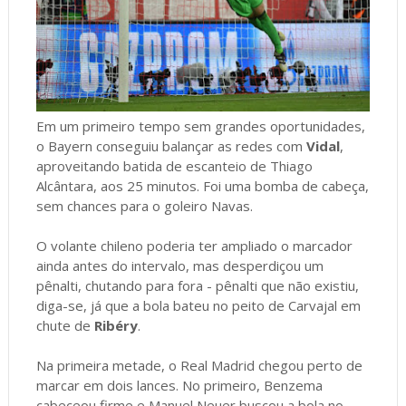
Em um primeiro tempo sem grandes oportunidades,
o Bayern conseguiu balançar as redes com
Vidal
,
aproveitando batida de escanteio de Thiago
Alcântara, aos 25 minutos. Foi uma bomba de cabeça,
sem chances para o goleiro Navas.
O volante chileno poderia ter ampliado o marcador
ainda antes do intervalo, mas desperdiçou um
pênalti, chutando para fora - pênalti que não existiu,
diga-se, já que a bola bateu no peito de Carvajal em
chute de
Ribéry
.
Na primeira metade, o Real Madrid chegou perto de
marcar em dois lances. No primeiro, Benzema
cabeceou firme e Manuel Neuer buscou a bola no