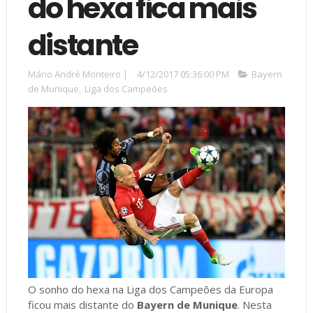
do hexa fica mais
distante
Mário André Monteiro
|
4/12/2017 05:36:00 PM
Bayern
de Munique
,
Liga dos Campeões
O sonho do hexa na Liga dos Campeões da Europa
ficou mais distante do
Bayern de Munique
. Nesta