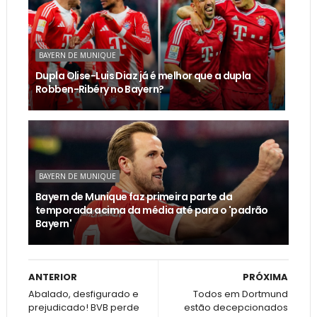
BAYERN DE MUNIQUE
Dupla Olise-Luis Diaz já é melhor que a dupla
Robben-Ribéry no Bayern?
BAYERN DE MUNIQUE
Bayern de Munique faz primeira parte da
temporada acima da média até para o 'padrão
Bayern'
ANTERIOR
PRÓXIMA
Abalado, desfigurado e
Todos em Dortmund
prejudicado! BVB perde
estão decepcionados