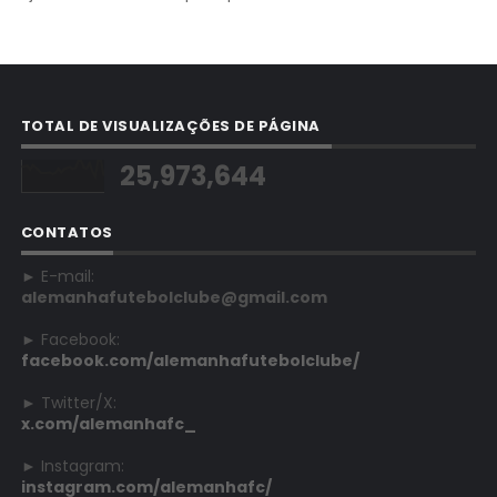
TOTAL DE VISUALIZAÇÕES DE PÁGINA
25,973,644
CONTATOS
► E-mail:
alemanhafutebolclube@gmail.com
► Facebook:
facebook.com/alemanhafutebolclube/
► Twitter/X:
x.com/alemanhafc_
► Instagram:
instagram.com/alemanhafc/