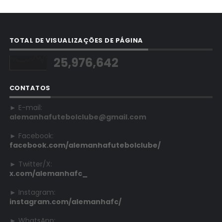
TOTAL DE VISUALIZAÇÕES DE PÁGINA
25,976,642
CONTATOS
► E-mail:
alemanhafutebolclube@gmail.com
► Facebook:
facebook.com/alemanhafutebolclube/
► Twitter/X:
x.com/alemanhafc_
► Instagram:
instagram.com/alemanhafc/
► WhatsApp: