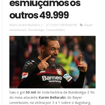
esmiuçamos os
outros 49.999
Mário André Monteiro
|
2/17/2017 09:59:00 PM
Bayer
Leverkusen
,
Bundesliga
,
Curiosidades
Saiu o gol
50 mil
de toda história da Bundesliga. E foi
do meia-atacante
Karim Bellarabi
, do Bayer
Leverkusen, na vitória por 3 a 1 sobre o Augsburg,