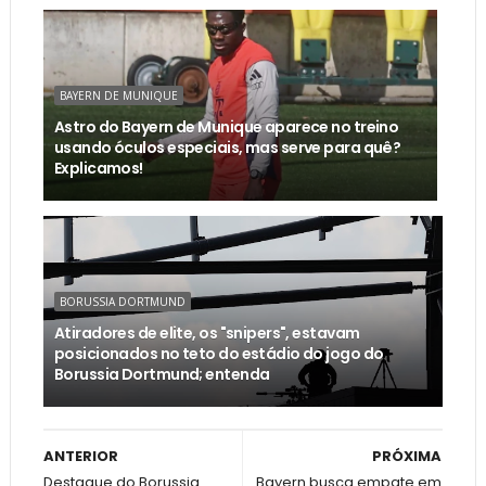
BAYERN DE MUNIQUE
Astro do Bayern de Munique aparece no treino
usando óculos especiais, mas serve para quê?
Explicamos!
BORUSSIA DORTMUND
Atiradores de elite, os "snipers", estavam
posicionados no teto do estádio do jogo do
Borussia Dortmund; entenda
ANTERIOR
PRÓXIMA
Destaque do Borussia
Bayern busca empate em