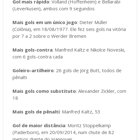
Gol mais rápido
: Volland (Hoffenheim) e Bellarabi
(Leverkusen), ambos com 9 segundos
Mais gols em um único jogo
: Dieter Müller
(Colônia), em 18/08/1977. Ele fez seis gols na vitória
por 7 a 2 sobre o Werder Bremen
Mais gols-contra
: Manfred Kaltz e Nikolce Noveski,
com 6 gols-contra cada
Goleiro-artilheiro
: 26 gols de Jörg Butt, todos de
pênalti
Mais gols como substituto
: Alexander Zickler, com
18
Mais gols de pênalti
: Manfred Kaltz, 53
Gol de maior distância
: Moritz Stoppelkamp
(Paderborn), em 20/09/2014, num chute de 82
metros diante do Hannover