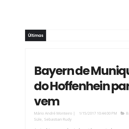
Últimas
Bayern de Muniqu
do Hoffenhein p
vem
Mário André Monteiro
|
1/15/2017 10:44:00 PM
B
Süle
,
Sebastian Rudy