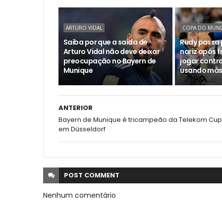
ARTURO VIDAL
COPA DO MUN
Saiba por que a saída de
Rudy passa p
Arturo Vidal não deve deixar
nariz após f
preocupação no Bayern de
jogar contra
Munique
usando más
ANTERIOR
Bayern de Munique é tricampeão da Telekom Cup
em Düsseldorf
POST
COMMENT
Nenhum comentário