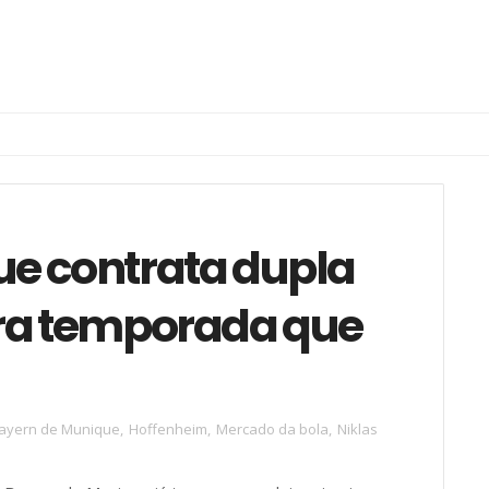
e contrata dupla
ara temporada que
ayern de Munique
,
Hoffenheim
,
Mercado da bola
,
Niklas