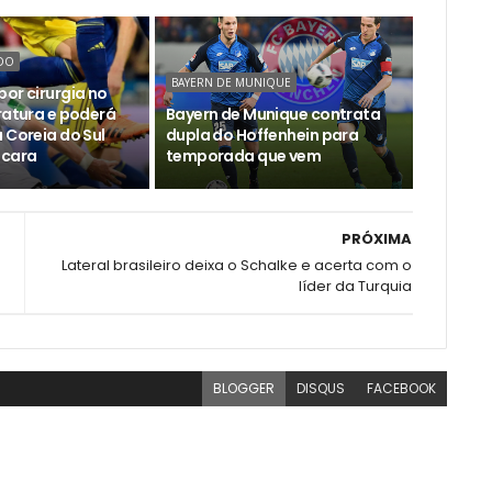
DO
BAYERN DE MUNIQUE
or cirurgia no
ratura e poderá
Bayern de Munique contrata
 Coreia do Sul
dupla do Hoffenhein para
cara
temporada que vem
PRÓXIMA
Lateral brasileiro deixa o Schalke e acerta com o
líder da Turquia
BLOGGER
DISQUS
FACEBOOK