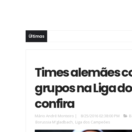
Últimas
Times alemães 
grupos na Liga d
confira
Mário André Monteiro
|
8/25/2016 02:38:00 PM
B
Borussia M'gladbach
,
Liga dos Campeões