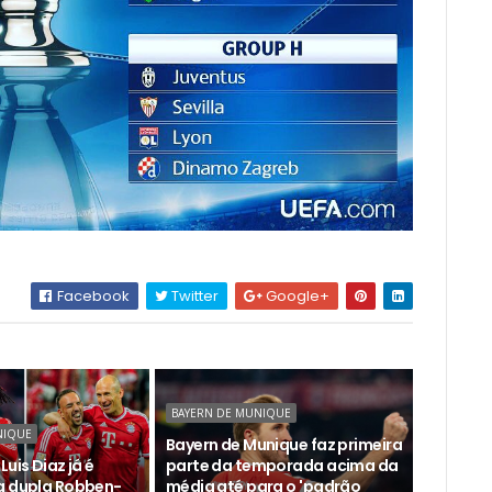
Facebook
Twitter
Google+
BAYERN DE MUNIQUE
NIQUE
Bayern de Munique faz primeira
Luis Diaz já é
parte da temporada acima da
a dupla Robben-
média até para o 'padrão