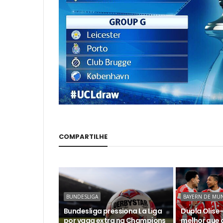
COMPARTILHE
BUNDESLIGA
BAYERN DE MU
Bundesliga pressiona La Liga
Dupla Olise-
por vaga extra na Champions
melhor que 