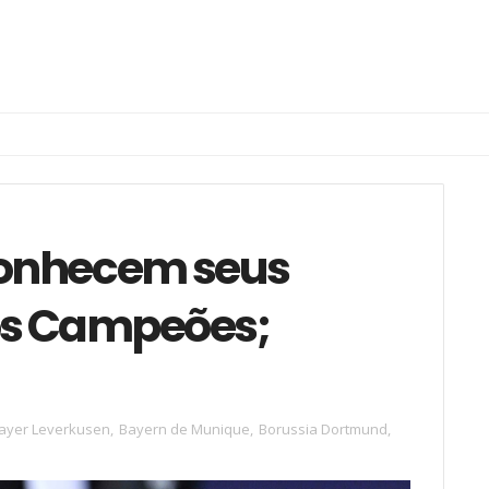
conhecem seus
os Campeões;
ayer Leverkusen
,
Bayern de Munique
,
Borussia Dortmund
,