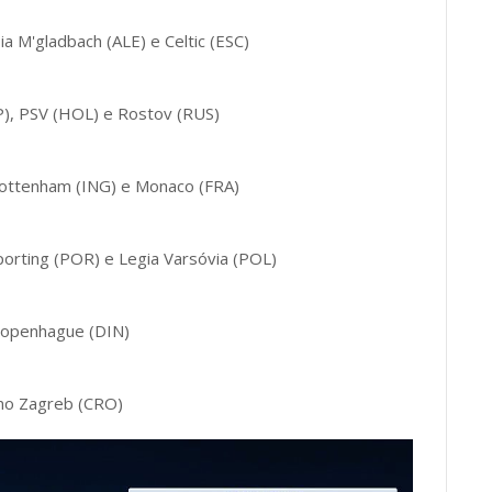
a M'gladbach (ALE) e Celtic (ESC)
P), PSV (HOL) e Rostov (RUS)
Tottenham (ING) e Monaco (FRA)
porting (POR) e Legia Varsóvia (POL)
 Copenhague (DIN)
amo Zagreb (CRO)