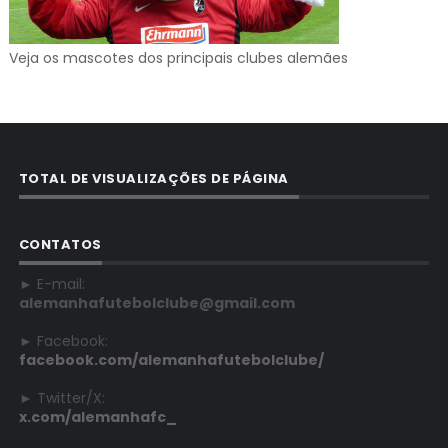
Veja os mascotes dos principais clubes alemães
TOTAL DE VISUALIZAÇÕES DE PÁGINA
CONTATOS
► E-mail:
alemanhafutebolclube@gmail.com
► Facebook:
facebook.com/alemanhafutebolclube/
► Twitter/X:
x.com/alemanhafc_