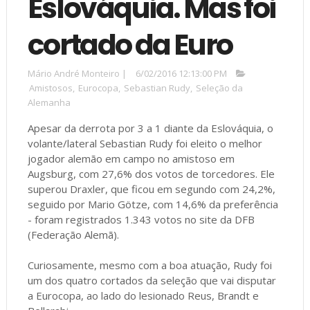
Eslováquia. Mas foi
cortado da Euro
Mário André Monteiro
|
6/02/2016 12:13:00 PM
Amistosos
,
Eurocopa
,
Sebastian Rudy
,
Seleção da
Alemanha
Apesar da derrota por 3 a 1 diante da Eslováquia, o
volante/lateral Sebastian Rudy foi eleito o melhor
jogador alemão em campo no amistoso em
Augsburg, com 27,6% dos votos de torcedores. Ele
superou Draxler, que ficou em segundo com 24,2%,
seguido por Mario Götze, com 14,6% da preferência
- foram registrados 1.343 votos no site da DFB
(Federação Alemã).
Curiosamente, mesmo com a boa atuação, Rudy foi
um dos quatro cortados da seleção que vai disputar
a Eurocopa, ao lado do lesionado Reus, Brandt e