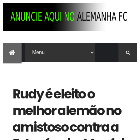
Rudy é eleito o
melhor alemão no
amistoso contra a