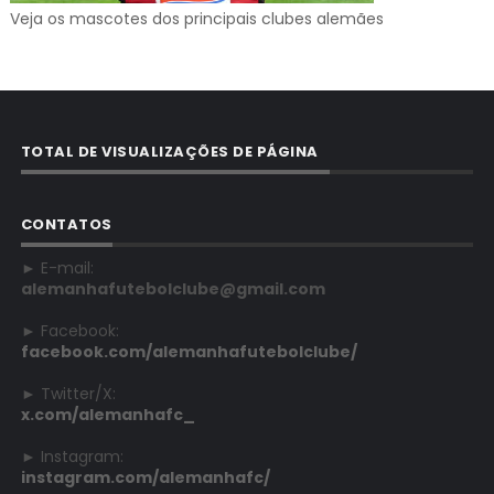
Veja os mascotes dos principais clubes alemães
TOTAL DE VISUALIZAÇÕES DE PÁGINA
CONTATOS
► E-mail:
alemanhafutebolclube@gmail.com
► Facebook:
facebook.com/alemanhafutebolclube/
► Twitter/X:
x.com/alemanhafc_
► Instagram:
instagram.com/alemanhafc/