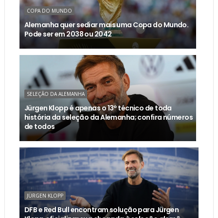
COPA DO MUNDO
Alemanha quer sediar mais uma Copa do Mundo.
Pode ser em 2038 ou 2042
SELEÇÃO DA ALEMANHA
Jürgen Klopp é apenas o 13º técnico de toda
história da seleção da Alemanha; confira números
de todos
JÜRGEN KLOPP
DFB e Red Bull encontram solução para Jürgen