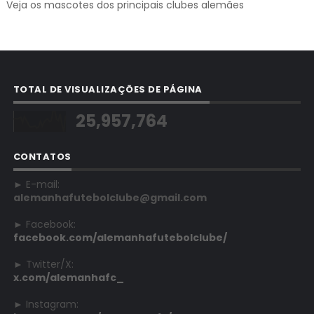
Veja os mascotes dos principais clubes alemães
TOTAL DE VISUALIZAÇÕES DE PÁGINA
25,957,764
CONTATOS
► E-mail:
alemanhafutebolclube@gmail.com
► Facebook:
facebook.com/alemanhafutebolclube/
► Twitter/X:
x.com/alemanhafc_
► Instagram: