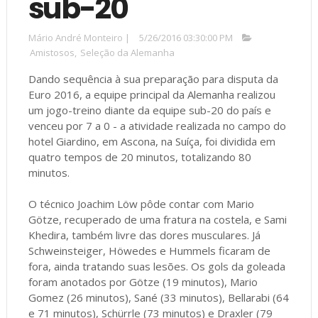
sub-20
Mário André Monteiro
|
5/26/2016 03:30:00 PM
Amistosos
,
Seleção da Alemanha
Dando sequência à sua preparação para disputa da
Euro 2016, a equipe principal da Alemanha realizou
um jogo-treino diante da equipe sub-20 do país e
venceu por 7 a 0 - a atividade realizada no campo do
hotel Giardino, em Ascona, na Suíça, foi dividida em
quatro tempos de 20 minutos, totalizando 80
minutos.
O técnico Joachim Löw pôde contar com Mario
Götze, recuperado de uma fratura na costela, e Sami
Khedira, também livre das dores musculares. Já
Schweinsteiger, Höwedes e Hummels ficaram de
fora, ainda tratando suas lesões. Os gols da goleada
foram anotados por Götze (19 minutos), Mario
Gomez (26 minutos), Sané (33 minutos), Bellarabi (64
e 71 minutos), Schürrle (73 minutos) e Draxler (79