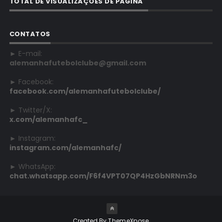
TOTAL DE VISUALIZAÇÕES DE PÁGINA
CONTATOS
► E-mail:
alemanhafutebolclube@gmail.com
► Facebook:
facebook.com/alemanhafutebolclube/
► Twitter/X:
x.com/alemanhafc_
► Instagram:
instagram.com/alemanhafc/
► WhatsApp:
chat.whatsapp.com/F6f4VPT07QP4HzGbNRNm3o
Created By
ThemeXpose