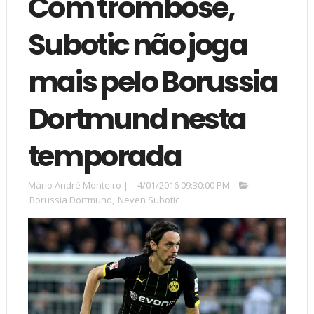
Com trombose,
Subotic não joga
mais pelo Borussia
Dortmund nesta
temporada
Mário André Monteiro
|
4/01/2016 09:30:00 PM
Borussia Dortmund
,
Neven Subotic