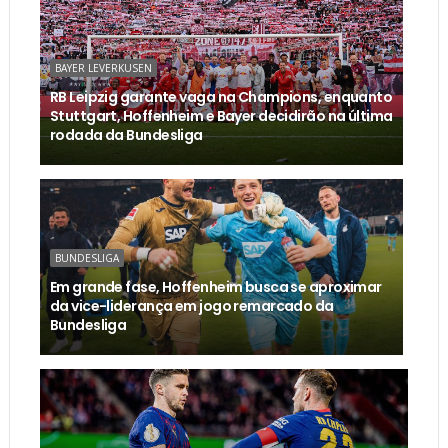
BAYER LEVERKUSEN
RB Leipzig garante vaga na Champions, enquanto
Stuttgart, Hoffenheim e Bayer decidirão na última
rodada da Bundesliga
BUNDESLIGA
Em grande fase, Hoffenheim busca se aproximar
da vice-liderança em jogo remarcado da
Bundesliga