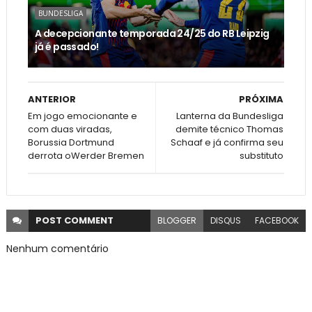
BUNDESLIGA
A decepcionante temporada 24/25 do RB Leipzig
já é passado!
ANTERIOR
PRÓXIMA
Em jogo emocionante e
Lanterna da Bundesliga
com duas viradas,
demite técnico Thomas
Borussia Dortmund
Schaaf e já confirma seu
derrota oWerder Bremen
substituto
POST
COMMENT
BLOGGER
DISQUS
FACEBOOK
Nenhum comentário