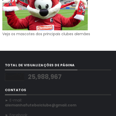
Veja os mascotes dos principais clubes alemães
TOTAL DE VISUALIZAÇÕES DE PÁGINA
25,988,967
CONTATOS
► E-mail:
alemanhafutebolclube@gmail.com
► Facebook: