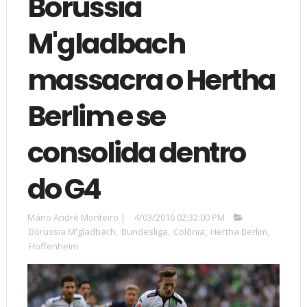
Borussia
M'gladbach
massacra o Hertha
Berlim e se
consolida dentro
do G4
Mário André Monteiro
|
4/03/2016 02:32:00 PM
Borussia M'gladbach
,
Bundesliga
,
Colônia
,
Hertha Berlim
,
Hoffenheim