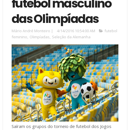
futebol masculino
das Olimpíadas
Mário André Monteiro
|
4/14/2016 10:54:00 AM
futebol
feminino
,
Olimpíadas
,
Seleção da Alemanha
Saíram os grupos do torneio de futebol dos Jogos