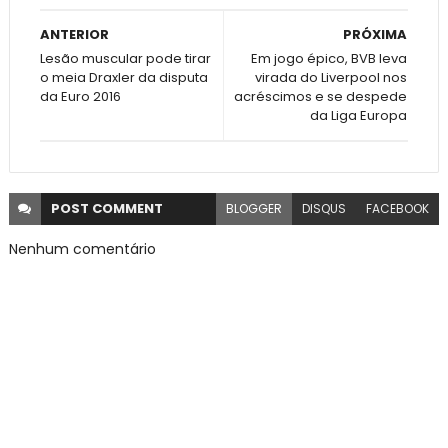
ANTERIOR
PRÓXIMA
Lesão muscular pode tirar
Em jogo épico, BVB leva
o meia Draxler da disputa
virada do Liverpool nos
da Euro 2016
acréscimos e se despede
da Liga Europa
POST
COMMENT
BLOGGER
DISQUS
FACEBOOK
Nenhum comentário