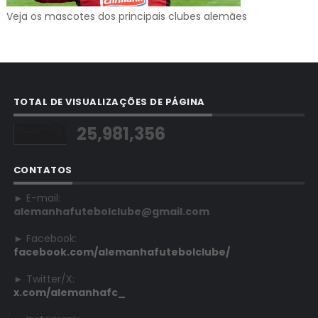
Veja os mascotes dos principais clubes alemães
TOTAL DE VISUALIZAÇÕES DE PÁGINA
25,981,356
CONTATOS
► E-mail:
alemanhafutebolclube@gmail.com
► Facebook:
facebook.com/alemanhafutebolclube/
► Twitter/X:
x.com/alemanhafc_