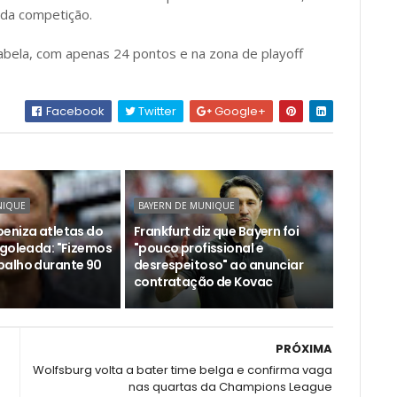
 da competição.
tabela, com apenas 24 pontos e na zona de playoff
Facebook
Twitter
Google+
NIQUE
BAYERN DE MUNIQUE
eniza atletas do
Frankfurt diz que Bayern foi
 goleada: "Fizemos
"pouco profissional e
alho durante 90
desrespeitoso" ao anunciar
contratação de Kovac
PRÓXIMA
Wolfsburg volta a bater time belga e confirma vaga
nas quartas da Champions League