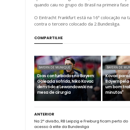
quando caiu no grupo do Brasil na primeira fase
O Eintracht Frankfurt está na 16ª colocação na 
contra o terceiro colocado da 2.Bundesliga.
COMPARTILHE
BAYERN DE MUNIQUE
BAYERN DE MU
Dias conturbados no Bayern:
Kovac parab
Goleada sofrida, Niko Kovac
Bayern pela
demitido e Lewandowski na
um bom trab
mesa de cirurgia
minutos"
ANTERIOR
Na 2ª divisão, RB Leipzig e Freiburg ficam perto do
acesso à elite da Bundesliga