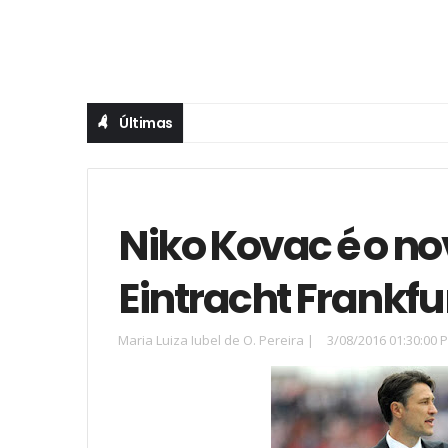
Últimas
Niko Kovac é o no
Eintracht Frankfu
Maria Luiza Iubel de O. Pereira
|
3/08/2016 01:30:00 