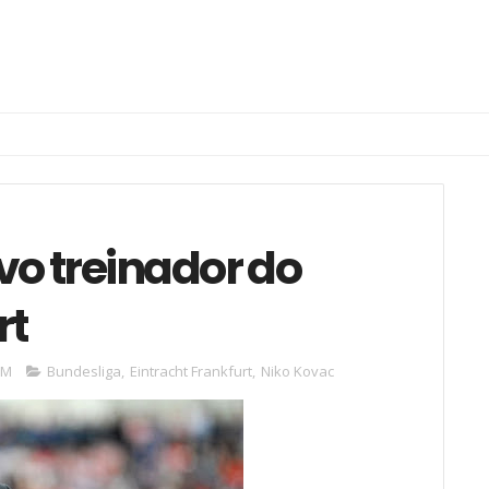
vo treinador do
rt
PM
Bundesliga
,
Eintracht Frankfurt
,
Niko Kovac