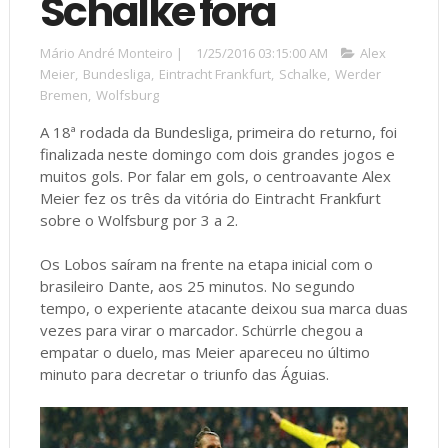
Schalke fora
Mário André Monteiro
|
1/25/2016 03:15:00 AM
Alex
Meier
,
Bundesliga
,
Eintracht Frankfurt
,
Schalke
,
Werder
Bremen
,
Wolfsburg
A 18ª rodada da Bundesliga, primeira do returno, foi
finalizada neste domingo com dois grandes jogos e
muitos gols. Por falar em gols, o centroavante Alex
Meier fez os três da vitória do Eintracht Frankfurt
sobre o Wolfsburg por 3 a 2.
Os Lobos saíram na frente na etapa inicial com o
brasileiro Dante, aos 25 minutos. No segundo
tempo, o experiente atacante
deixou sua marca duas
vezes para virar o marcador. Schürrle chegou a
empatar o duelo, mas Meier apareceu no último
minuto para decretar o triunfo das Águias.