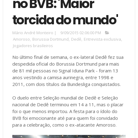
no BVB: 'Maior
torcida do mundo'
Mário André Monteiro
|
9/09/2015 02:06:00 PM
Amoroso
,
Borussia Dortmund
,
Dedê
,
Entrevista exclusiva
,
Jogadores brasileiros
No último final de semana, o ex-lateral Dedê fez sua
despedida oficial do Borussia Dortmund para mais
de 81 mil pessoas no Signal Iduna Park - foram 13
anos vestindo a camisa aurinegra, entre 1998 e
2011, com dois títulos da Bundesliga conquistados.
O duelo entre Seleção mundial de Dedê e Seleção
nacional de Dedê terminou em 14 a 11, mas o placar
foi o que menos importou. A festa para o ídolo do
BVB foi emocionante até para quem foi convidado
para a celebração, como o ex-atacante Amoroso.