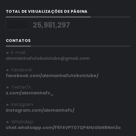
TOTAL DE VISUALIZAÇÕES DE PÁGINA
25,981,297
CONTATOS
► E-mail:
alemanhafutebolclube@gmail.com
► Facebook:
facebook.com/alemanhafutebolclube/
► Twitter/X:
x.com/alemanhafc_
► Instagram:
instagram.com/alemanhafc/
► WhatsApp:
chat.whatsapp.com/F6f4VPT07QP4HzGbNRNm3o