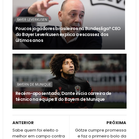
BAYER LEVERKUSEN
Poucos jogadores brasileiros na Bundesliga? CEO
do Bayer Leverkusen explica a escassez dos
últimos anos
BAYERN DE MUNIQUE
Recém-aposentado, Dante inicia carreira de
técnico na equipe B do Bayern de Munique
ANTERIOR
PRÓXIMA
Sabe quem foi eleito o
Götze cumpre promessa
melhor em campo contra
e faz o primeiro bolo da